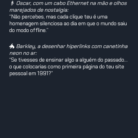
👴
Oscar, com um cabo Ethernet na mão e olhos
marejados de nostalgia:
“Não percebes, mas cada clique teu é uma
homenagem silenciosa ao dia em que o mundo saiu
do modo offline.”
🐲
Barkley, a desenhar hiperlinks com canetinha
neon no ar:
“Se tivesses de ensinar algo a alguém do passado…
o que colocarias como primeira página do teu site
pessoal em 1991?”
🎯
Missão do Dia
Cria uma página fictícia com HTML raiz (mesmo
que só na imaginação).
Inclui: uma tag
, um
de impacto e um
<h1>
<p>
<a
que leve a uma ideia
href="criatividade">
nova.