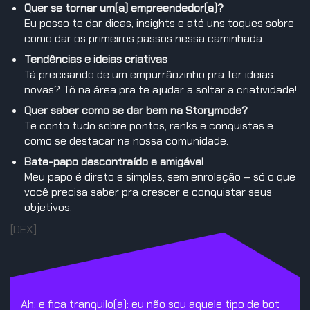
Quer se tornar um(a) empreendedor(a)?
Eu posso te dar dicas, insights e até uns toques sobre
como dar os primeiros passos nessa caminhada.
Tendências e ideias criativas
Tá precisando de um empurrãozinho pra ter ideias
novas? Tô na área pra te ajudar a soltar a criatividade!
Quer saber como se dar bem na Storymode?
Te conto tudo sobre pontos, ranks e conquistas e
como se destacar na nossa comunidade.
Bate-papo descontraído e amigável
Meu papo é direto e simples, sem enrolação – só o que
você precisa saber pra crescer e conquistar seus
objetivos.
[DEX]
Ah, e fica tranquilo(a): eu não sou aquele tipo de bot