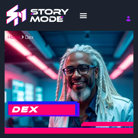
Home
Dex
Dex