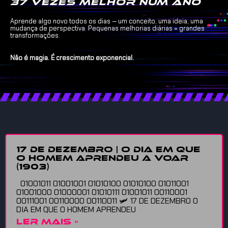
37 vezes melhor num ano
Aprende algo novo todos os dias — um conceito, uma ideia, uma
mudança de perspectiva. Pequenas melhorias diárias = grandes
transformações.
Não é magia. É crescimento exponencial.
17 DE DEZEMBRO | O DIA EM QUE
O HOMEM APRENDEU A VOAR
(1903)
01001011 01001001 01010100 01010100 01011001
01001000 01000001 01010111 01001011 00110001
00111001 00110000 00110011 🛩️ 17 DE DEZEMBRO O
DIA EM QUE O HOMEM APRENDEU
LER MAIS »