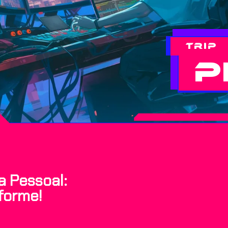
Trip
P
 Pessoal:
sforme!