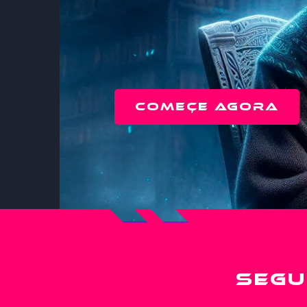
Começe agora
SEGU