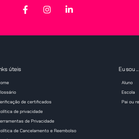
nks úteis
Eu sou ...
Home
Aluno
lossário
Escola
erificação de certificados
Pai ou r
olítica de privacidade
erramentas de Privacidade
olítica de Cancelamento e Reembolso