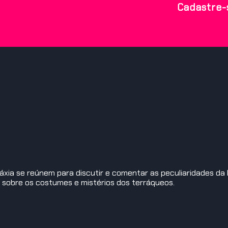
Cadastre-
aláxia se reúnem para discutir e comentar as peculiaridades d
s sobre os costumes e mistérios dos terráqueos.