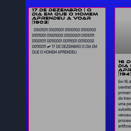
17 DE DEZEMBRO | O
DIA EM QUE O HOMEM
APRENDEU A VOAR
(1903)
01001011 01001001 01010100 01010100
01011001 01001000 01000001 01010111
01001011 00110001 00111001 00110000
00110011 🛩️ 17 DE DEZEMBRO O DIA EM
QUE O HOMEM APRENDEU
16 
DIA
APR
(194
Em 16 
cientis
primei
do tran
uma peq
substit
venceu
process
artificia