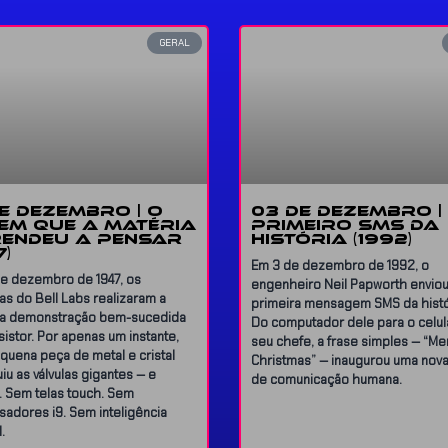
GERAL
DE DEZEMBRO | O
03 DE DEZEMBRO |
 EM QUE A MATÉRIA
PRIMEIRO SMS DA
ENDEU A PENSAR
HISTÓRIA (1992)
7)
Em 3 de dezembro de 1992, o
de dezembro de 1947, os
engenheiro Neil Papworth enviou
tas do Bell Labs realizaram a
primeira mensagem SMS da histó
ra demonstração bem-sucedida
Do computador dele para o celul
sistor. Por apenas um instante,
seu chefe, a frase simples — “Me
uena peça de metal e cristal
Christmas” — inaugurou uma nov
uiu as válvulas gigantes — e
de comunicação humana.
. Sem telas touch. Sem
adores i9. Sem inteligência
l.