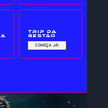
Trip da
ia
Gestão
COMEÇA JÁ!