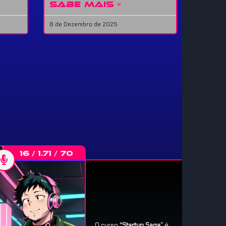
SABE MAIS »
8 de Dezembro de 2025
16 / 1.71 / 70
O curso
“Startup Saga”
é