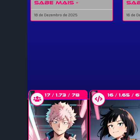
SABE MAIS »
SAB
18 de Dezembro de 2025
16 de 
17 / 1.73 / 78
16 / 1.65 / 6