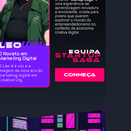
uma experiência de
aprendizagem inovadora
e envolvente, criada para
jovens que querem
explorar o mundo do
empreendedorismo no
contexto da economia
criativa digital.
Leo
Equipa
O Novato em
Startup
Marketing Digital
Saga
O Leo é a voz e a
imagem da nova era do
CONHEÇA
marketing digital em
Creative City.