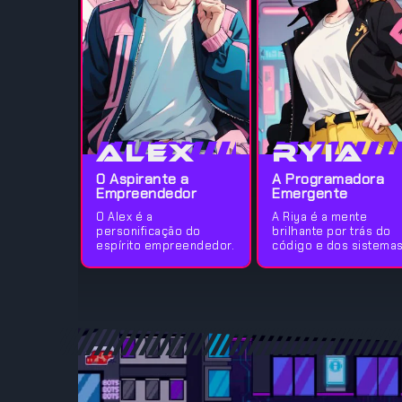
Alex
Ryia
O Aspirante a
A Programadora
Empreendedor
Emergente
O Alex é a
A Riya é a mente
personificação do
brilhante por trás do
espírito empreendedor.
código e dos sistemas