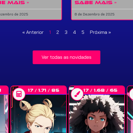
E MAIS »
SABE MAIS »
Dezembro de 2025
8 de Dezembro de 2025
« Anterior
1
2
3
4
5
Próxima »
Ver todas as novidades
1
17 / 1.71 / 85
17 / 1.68 / 65