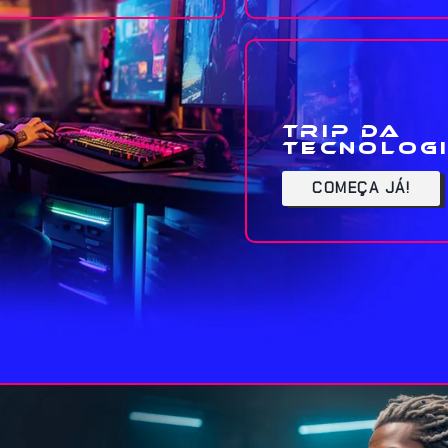
Trip da
Tecnolog
COMEÇA JÁ!