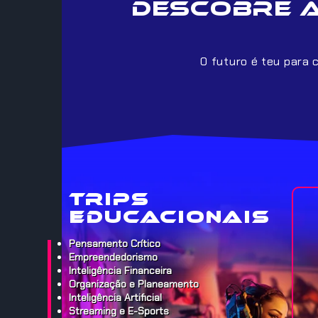
descobre 
O futuro é teu para 
Trips
Educacionais
Pensamento Crítico
Empreendedorismo
Inteligência Financeira
Organização e Planeamento
Inteligência Artificial
Streaming e E-Sports