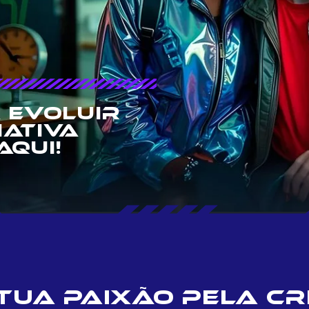
 evoluir
iativa
aqui!
tua paixão pela cri