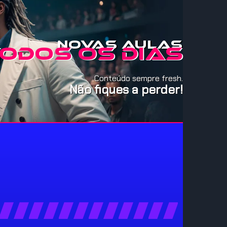
Novas aulas
odos os dias
Conteúdo sempre fresh.
Não fiques a perder!