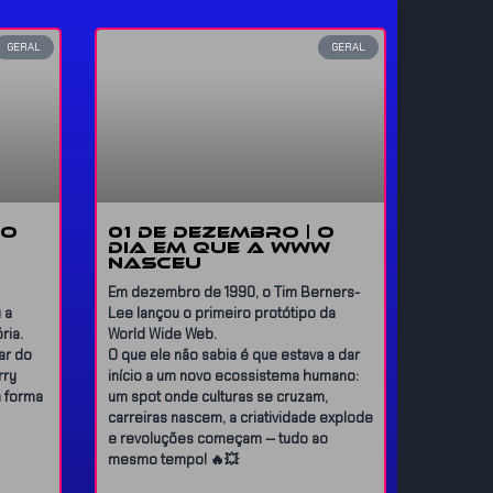
GERAL
GERAL
 O
01 DE DEZEMBRO | O
DIA EM QUE A WWW
NASCEU
Em dezembro de 1990, o Tim Berners-
 a
Lee lançou o primeiro protótipo da
ria.
World Wide Web.
ar do
O que ele não sabia é que estava a dar
rry
início a um novo ecossistema humano:
a forma
um spot onde culturas se cruzam,
carreiras nascem, a criatividade explode
e revoluções começam — tudo ao
mesmo tempo! 🔥💥