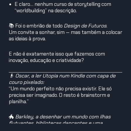
E claro… nenhum curso de storytelling com
“worldbuilding” na descrição.
📚 Foi o embrião de todo
Design de Futuros
.
Um convite a sonhar, sim — mas também a colocar
as ideias à prova.
E não é exatamente isso que fazemos com
inovação, educação e criatividade?
👴
Oscar, a ler Utopia num Kindle com capa de
couro pixelado:
“Um mundo perfeito não precisa existir. Ele só
precisa ser imaginado. O resto é brainstorm e
planilha.”
🐲
Barkley, a desenhar um mundo com ilhas
flutuantes, bibliotecas dançantes e uma
montanha que cospe wi-fi: