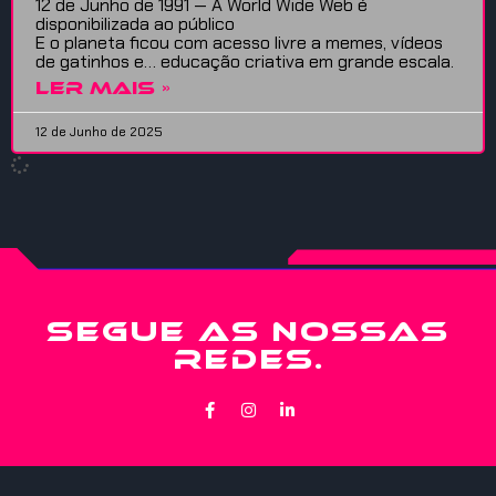
12 de Junho de 1991 — A World Wide Web é
disponibilizada ao público
E o planeta ficou com acesso livre a memes, vídeos
de gatinhos e… educação criativa em grande escala.
LER MAIS »
12 de Junho de 2025
SEGUE AS NOSSAS
REDES.