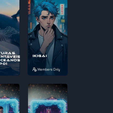
térios e
pelos mistérios e
maravi...
turas
Ikigai
ntáveis
Oceanos
EP01
Members Only
o à
Pois é! Se estás
s
completamente
veis nos
perdido sobre o
, uma
que fazer da vida
pica
ou não sabes
térios e
como aproveita...