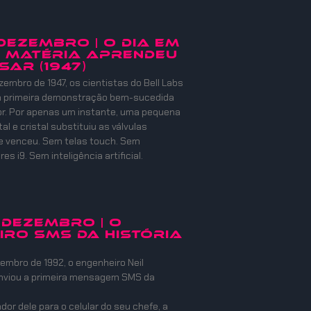
 DEZEMBRO | O DIA EM
 MATÉRIA APRENDEU
SAR (1947)
zembro de 1947, os cientistas do Bell Labs
 a primeira demonstração bem-sucedida
or. Por apenas um instante, uma pequena
l e cristal substituiu as válvulas
e venceu. Sem telas touch. Sem
s i9. Sem inteligência artificial.
 DEZEMBRO | O
IRO SMS DA HISTÓRIA
embro de 1992, o engenheiro Neil
nviou a primeira mensagem SMS da
or dele para o celular do seu chefe, a