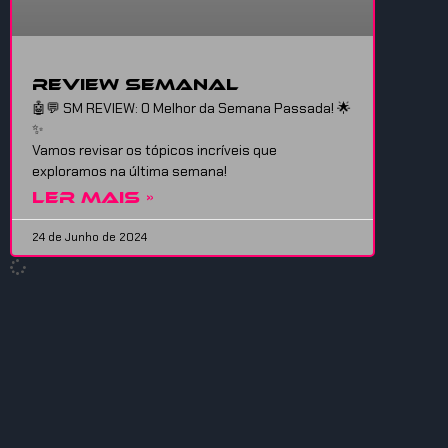
Review Semanal
🤖💬 SM REVIEW: O Melhor da Semana Passada! 🌟
✨
Vamos revisar os tópicos incríveis que
exploramos na última semana!
LER MAIS »
24 de Junho de 2024