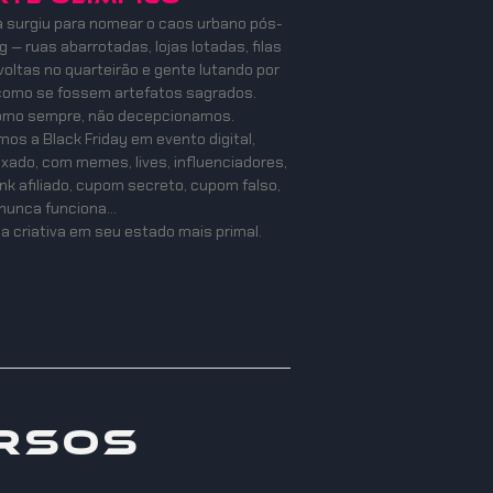
a surgiu para nomear o caos urbano pós-
 — ruas abarrotadas, lojas lotadas, filas
oltas no quarteirão e gente lutando por
como se fossem artefatos sagrados.
como sempre, não decepcionamos.
os a Black Friday em evento digital,
mixado, com memes, lives, influenciadores,
ink afiliado, cupom secreto, cupom falso,
nunca funciona…
a criativa em seu estado mais primal.
rsos