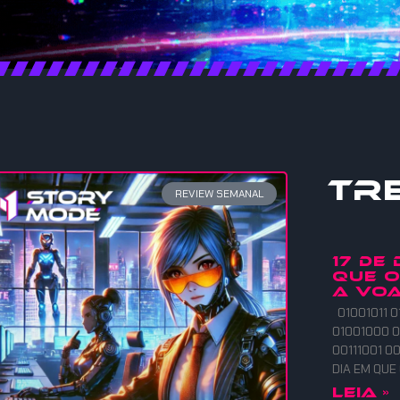
Tr
REVIEW SEMANAL
17 DE
QUE 
A VOA
01001011 0
01001000 0
00111001 00
DIA EM QU
Leia »