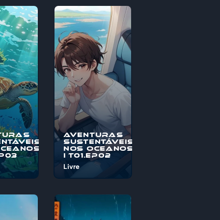
turas
Aventuras
ntáveis
Sustentáveis
Oceanos
nos Oceanos
EP03
I T01.EP02
Livre
o à
Bem-vindo à
s
"Aventuras
veis nos
Sustentáveis nos
, uma
Oceanos", uma
pica
jornada épica