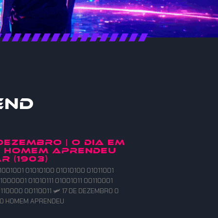
end
 DEZEMBRO | O DIA EM
O HOMEM APRENDEU
R (1903)
1001001 01010100 01010100 01011001
1000001 01010111 01001011 00110001
110000 00110011 🛩️ 17 DE DEZEMBRO O
E O HOMEM APRENDEU