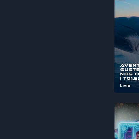
pelos mis
maravi...
Aven
Suste
nos 
I T01.
Livre
Bem-vind
"Aventura
Sustentá
Oceanos"
jornada é
pelos mis
maravi...