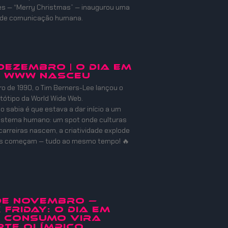
es — “Merry Christmas” — inaugurou uma
 de comunicação humana.
 DEZEMBRO | O DIA EM
A WWW NASCEU
 de 1990, o Tim Berners-Lee lançou o
otótipo da World Wide Web.
o sabia é que estava a dar início a um
istema humano: um spot onde culturas
carreiras nascem, a criatividade explode
es começam — tudo ao mesmo tempo! 🔥
 de Novembro —
 Friday: O Dia em
o Consumo Vira
te Olímpico