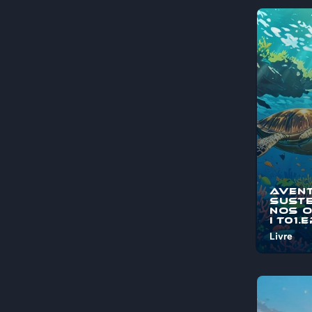
Aven
Suste
nos 
I T01.
Livre
Bem-vind
"Aventura
Sustentá
Oceanos"
jornada é