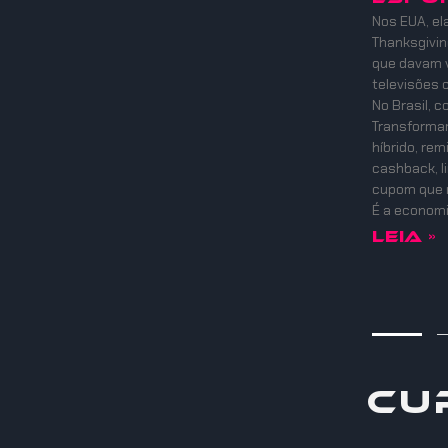
Nos EUA, el
Thanksgiving
que davam v
televisões 
No Brasil, 
Transformam
híbrido, re
cashback, l
cupom que 
É a economi
Leia »
Cu