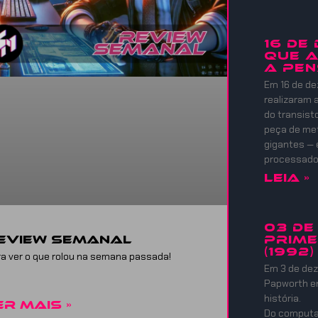
16 DE
QUE A
A PEN
Em 16 de de
realizaram
do transist
peça de meta
gigantes — 
processadore
Leia »
03 DE
eview Semanal
PRIME
(1992)
a ver o que rolou na semana passada!
Em 3 de dez
Papworth e
história.
ER MAIS »
Do computad