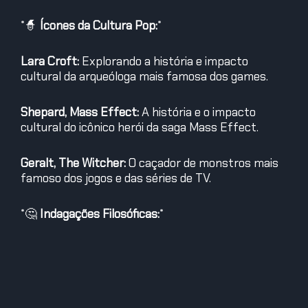
*
🧙
Ícones da Cultura Pop:
*
Lara Croft:
Explorando a história e impacto
cultural da arqueóloga mais famosa dos games.
Shepard, Mass Effect:
A história e o impacto
cultural do icônico herói da saga Mass Effect.
Geralt, The Witcher:
O caçador de monstros mais
famoso dos jogos e das séries de TV.
*
🤔
Indagações Filosóficas:
*
Atenção nas pequenas coisas:
Como focar nas
pequenas coisas pode trazer grandes mudanças.
*
🍝
Resenha da Cantina:
*