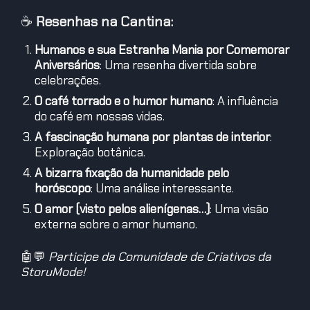
☕
Resenhas na Cantina:
Humanos e sua Estranha Mania por Comemorar
Aniversários
: Uma resenha divertida sobre
celebrações.
O café torrado e o humor humano
: A influência
do café em nossas vidas.
A fascinação humana por plantas de interior
:
Exploração botânica.
A bizarra fixação da humanidade pelo
horóscopo
: Uma análise interessante.
O amor (visto pelos alienígenas…)
: Uma visão
externa sobre o amor humano.
🤖💬
Participe da Comunidade de Criativos da
StoryMode!
🔻🔻🔻
🌐 LMS:
storymode.com.pt