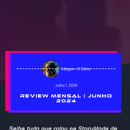
Edegus - O Sábio
Julho 1, 2024
REVIEW MENSAL | JUNHO
2024
Saiba tudo que rolou na StoryMode de