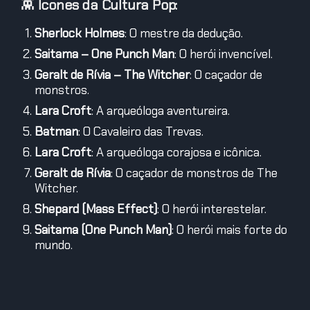
👾
Ícones da Cultura Pop:
Sherlock Holmes
: O mestre da dedução.
Saitama – One Punch Man
: O herói invencível.
Geralt de Rívia – The Witcher
: O caçador de
monstros.
Lara Croft
: A arqueóloga aventureira.
Batman
: O Cavaleiro das Trevas.
Lara Croft
: A arqueóloga corajosa e icônica.
Geralt de Rívia
: O caçador de monstros de The
Witcher.
Shepard (Mass Effect)
: O herói interestelar.
Saitama (One Punch Man)
: O herói mais forte do
mundo.
Sherlock Holmes
: O detetive brilhante.
📚
Indagações Filosóficas: