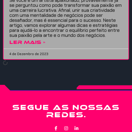
Se você é um artista apaixonado, provavelmente já
se perguntou como pode transformar sua paixão em
uma carreira lucrativa. Afinal, unir sua criatividade
com uma mentalidade de negócios pode ser
desafiador, mas é essencial para o sucesso. Neste
artigo, vamos explorar algumas dicas e estratégias
para ajudá-lo a encontrar o equilíbrio perfeito entre
sua paixão pela arte e o mundo dos negócios.
LER MAIS »
4 de Dezembro de 2023
SEGUE AS NOSSAS
REDES.