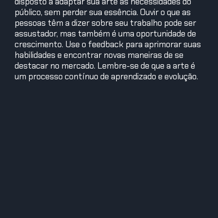
disposto a adaptar sua arte às necessidades do
público, sem perder sua essência. Ouvir o que as
pessoas têm a dizer sobre seu trabalho pode ser
assustador, mas também é uma oportunidade de
crescimento. Use o feedback para aprimorar suas
habilidades e encontrar novas maneiras de se
destacar no mercado. Lembre-se de que a arte é
um processo contínuo de aprendizado e evolução.
Em resumo, unir sua paixão pela arte com uma
mentalidade de negócios é essencial para o
sucesso como artista. Explore diferentes modelos
de negócios, acompanhe suas finanças, promova
seu trabalho e esteja aberto ao feedback.
Encontre o equilíbrio perfeito entre sua
criatividade e as necessidades do mercado, e você
estará no caminho certo para transformar sua
paixão em uma carreira lucrativa. Boa sorte!