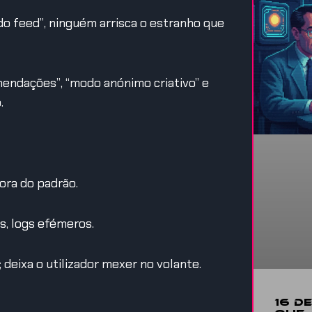
o feed”, ninguém arrisca o estranho que
mendações”, “modo anónimo criativo” e
.
ora do padrão.
s, logs efémeros.
 deixa o utilizador mexer no volante.
16 D