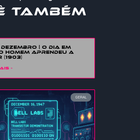
Ê TAMBÉM
E DEZEMBRO | O DIA EM
O HOMEM APRENDEU A
 (1903)
AIS »
GERAL