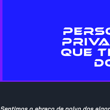
PERS
PRIVA
QUE T
D
Sentimos o abraço de polvo dos algor