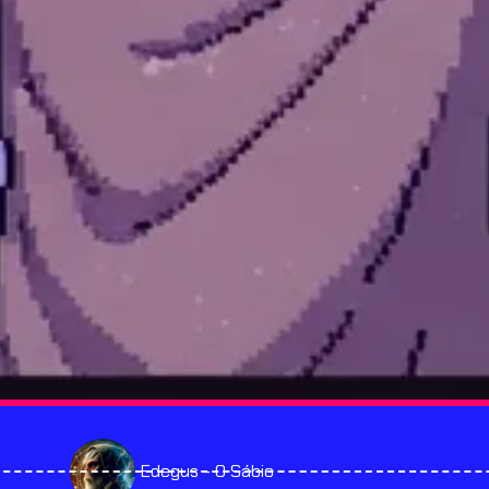
Edegus - O Sábio