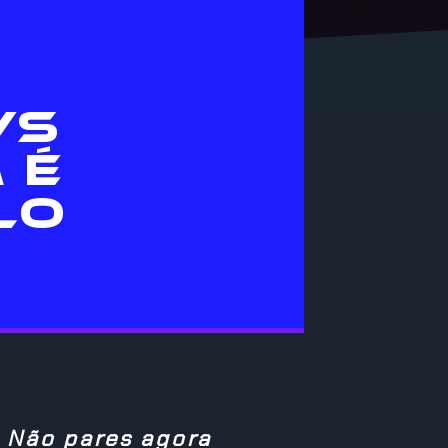
VS
 É
LO
Não pares agora