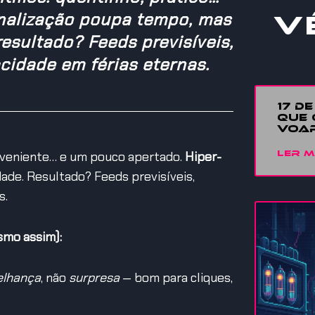
nalização poupa tempo, mas
V
resultado? Feeds previsíveis,
idade em férias eternas.
17 D
QUE 
VOAR
onveniente… e um pouco apertado.
Hiper-
LER M
ade. Resultado? Feeds previsíveis,
s.
smo assim):
lhança
, não
surpresa
— bom para cliques,