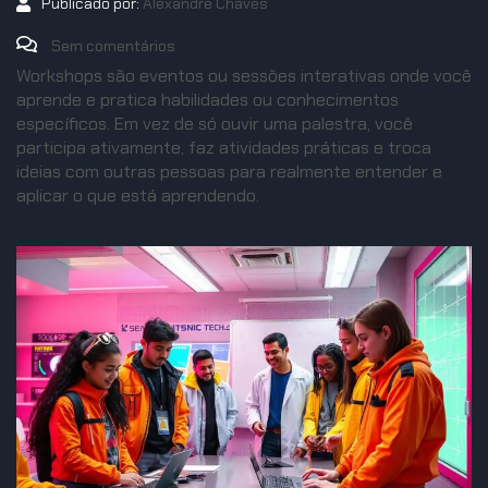
Publicado por:
Alexandre Chaves
Sem comentários
Workshops são eventos ou sessões interativas onde você
aprende e pratica habilidades ou conhecimentos
específicos. Em vez de só ouvir uma palestra, você
participa ativamente, faz atividades práticas e troca
ideias com outras pessoas para realmente entender e
aplicar o que está aprendendo.