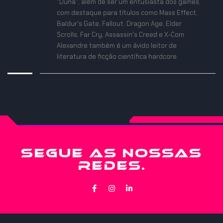
"Duna", além de ser um entusiasta dos games,
com destaque para títulos como Mass Effect,
Baldur's Gate, Fallout, Dragon Age, Elder
Scrolls, Far Cry, Assassin's Creed e X-Com.
Alexandre também é um ávido leitor de
literatura de ficção científica hardcore.
SEGUE AS NOSSAS
REDES.