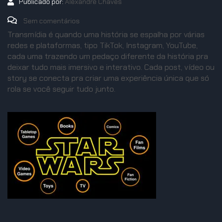
Publicado por:
Alexandre Chaves
Sem comentários
Transmídia é quando uma história se espalha por várias
redes e plataformas, tipo TikTok, Instagram, YouTube,
cada uma trazendo um pedaço diferente da história pra
deixar tudo mais imersivo e interativo. Cada post, vídeo ou
story se conecta pra criar uma experiência única que só
rola se você seguir tudo junto.