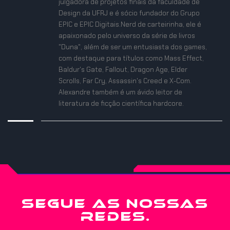
julgadora de projetos finais da faculdade de
Design da UFRJ e é sócio fundador do Grupo
EPIC e EPIC Digitais.Nerd de carteirinha, ele é
apaixonado pelo universo da série de livros
"Duna", além de ser um entusiasta dos games,
com destaque para títulos como Mass Effect,
Baldur's Gate, Fallout, Dragon Age, Elder
Scrolls, Far Cry, Assassin's Creed e X-Com.
Alexandre também é um ávido leitor de
literatura de ficção científica hardcore.
SEGUE AS NOSSAS
REDES.