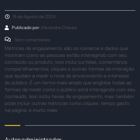
15 de Agosto de 2024
Publicado por:
Alexandre Chaves
Sem comentários
Métricas de engajamento são os números e dados que
mostram como as pessoas estão interagindo com seu
conteúdo ou produto. Isso inclui curtidas, comentários,
compartilhamentos, cliques e outras formas de interação
que ajudam a medir o nível de envolvimento e interesse
do público. É um termo mais amplo que engloba todas as
formas de medir como o público está interagindo com seu
conteúdo. Isso inclui taxas de engajamento, mas também
pode incluir outras métricas como cliques, tempo gasto
na página, e muito mais.
Autor:administrador