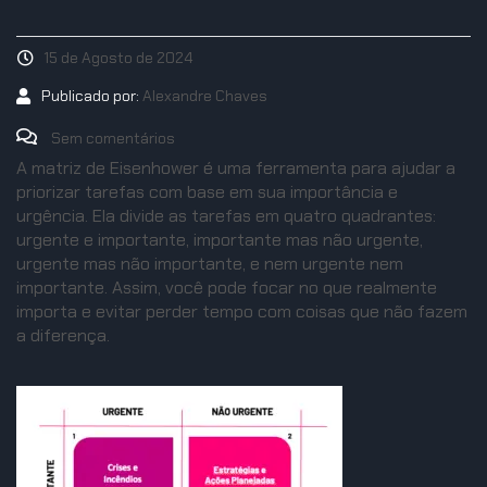
15 de Agosto de 2024
Publicado por:
Alexandre Chaves
Sem comentários
A matriz de Eisenhower é uma ferramenta para ajudar a
priorizar tarefas com base em sua importância e
urgência. Ela divide as tarefas em quatro quadrantes:
urgente e importante, importante mas não urgente,
urgente mas não importante, e nem urgente nem
importante. Assim, você pode focar no que realmente
importa e evitar perder tempo com coisas que não fazem
a diferença.