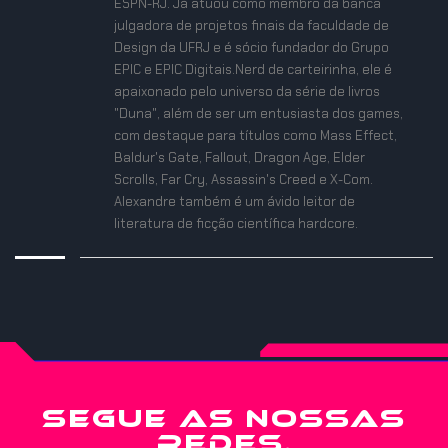
ESPN-RJ. Já atuou como membro da banca
julgadora de projetos finais da faculdade de
Design da UFRJ e é sócio fundador do Grupo
EPIC e EPIC Digitais.Nerd de carteirinha, ele é
apaixonado pelo universo da série de livros
"Duna", além de ser um entusiasta dos games,
com destaque para títulos como Mass Effect,
Baldur's Gate, Fallout, Dragon Age, Elder
Scrolls, Far Cry, Assassin's Creed e X-Com.
Alexandre também é um ávido leitor de
literatura de ficção científica hardcore.
SEGUE AS NOSSAS
REDES.