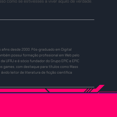
so como se estivesses a viver aquilo de verdade.
s afins desde 2000. Pós-graduado em Digital
ambém possui formação profissional em Web pelo
 da UFRJ e é sócio fundador do Grupo EPIC e EPIC
a dos games, com destaque para títulos como Mass
vido leitor de literatura de ficção científica