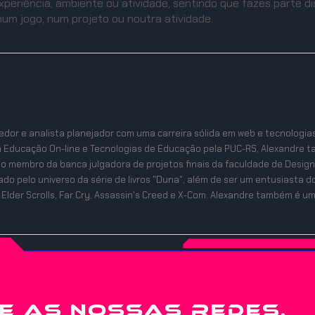
eriência, ambiente ou atividade, sentindo que fazes parte dis
um jogo, num projeto ou noutra atividade.
dor e analista planejador com uma carreira sólida em web e tecnologia
 Educação On-line e Tecnologias de Educação pela PUC-RS, Alexandre t
mo membro da banca julgadora de projetos finais da faculdade de Design
onado pelo universo da série de livros "Duna", além de ser um entusiast
 Elder Scrolls, Far Cry, Assassin's Creed e X-Com. Alexandre também é um á
E AS NOSSAS REDES.