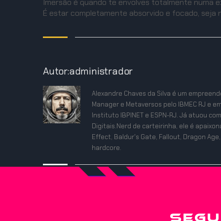
Imersão é quando te envolves totalmente numa exp
É estar completamente absorvido e focado, seja n
Autor:administrador
Alexandre Chaves da Silva é um empreende
Manager e Metaversos pelo IBMEC RJ e em
Instituto IBPINET e ESPN-RJ. Já atuou co
Digitais.Nerd de carteirinha, ele é apaix
Effect, Baldur's Gate, Fallout, Dragon Age,
hardcore.
SEGU