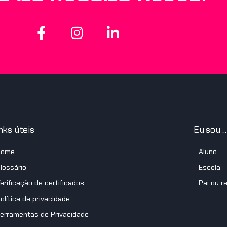
nks úteis
Eu sou ...
Home
Aluno
lossário
Escola
erificação de certificados
Pai ou r
olítica de privacidade
erramentas de Privacidade