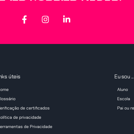
nks úteis
Eu sou ...
Home
Aluno
lossário
Escola
erificação de certificados
Pai ou r
olítica de privacidade
erramentas de Privacidade