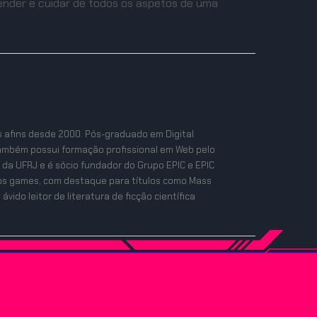
ender e cuidar de todos os aspetos de uma
s afins desde 2000. Pós-graduado em Digital
ambém possui formação profissional em Web pelo
 da UFRJ e é sócio fundador do Grupo EPIC e EPIC
a dos games, com destaque para títulos como Mass
vido leitor de literatura de ficção científica