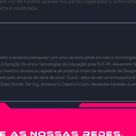
, em vez de focares apenas nas partes separadas. É sobre ent
ta e equilibrada.
dor e analista planejador com uma carreira sólida em web e tecnologia
 Educação On-line e Tecnologias de Educação pela PUC-RS, Alexandre t
mo membro da banca julgadora de projetos finais da faculdade de Design
onado pelo universo da série de livros "Duna", além de ser um entusiast
 Elder Scrolls, Far Cry, Assassin's Creed e X-Com. Alexandre também é um á
E AS NOSSAS REDES.