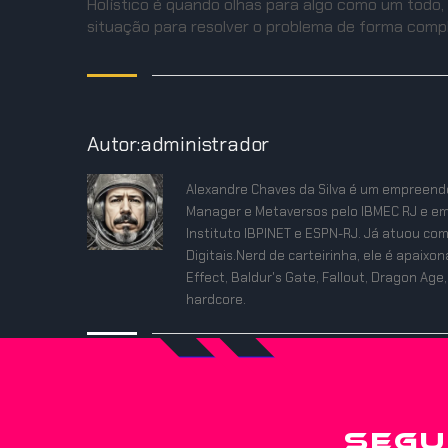
Holístico é quando olhas para algo como um todo
situação para resolver o problema de forma comple
Autor:administrador
Alexandre Chaves da Silva é um empreende
Manager e Metaversos pelo IBMEC RJ e em
Instituto IBPINET e ESPN-RJ. Já atuou co
Digitais.Nerd de carteirinha, ele é apaix
Effect, Baldur's Gate, Fallout, Dragon Age,
hardcore.
SEGU