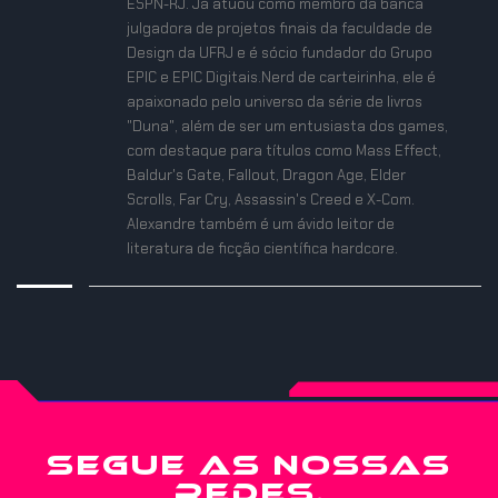
ESPN-RJ. Já atuou como membro da banca
julgadora de projetos finais da faculdade de
Design da UFRJ e é sócio fundador do Grupo
EPIC e EPIC Digitais.Nerd de carteirinha, ele é
apaixonado pelo universo da série de livros
"Duna", além de ser um entusiasta dos games,
com destaque para títulos como Mass Effect,
Baldur's Gate, Fallout, Dragon Age, Elder
Scrolls, Far Cry, Assassin's Creed e X-Com.
Alexandre também é um ávido leitor de
literatura de ficção científica hardcore.
SEGUE AS NOSSAS
REDES.