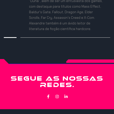
"Duna", além de ser um entusiasta dos games,
com destaque para títulos como Mass Effect,
Baldur's Gate, Fallout, Dragon Age, Elder
Scrolls, Far Cry, Assassin's Creed e X-Com.
Alexandre também é um ávido leitor de
literatura de ficção científica hardcore.
SEGUE AS NOSSAS
REDES.