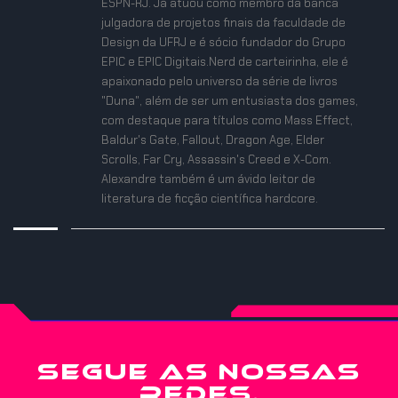
ESPN-RJ. Já atuou como membro da banca
julgadora de projetos finais da faculdade de
Design da UFRJ e é sócio fundador do Grupo
EPIC e EPIC Digitais.Nerd de carteirinha, ele é
apaixonado pelo universo da série de livros
"Duna", além de ser um entusiasta dos games,
com destaque para títulos como Mass Effect,
Baldur's Gate, Fallout, Dragon Age, Elder
Scrolls, Far Cry, Assassin's Creed e X-Com.
Alexandre também é um ávido leitor de
literatura de ficção científica hardcore.
SEGUE AS NOSSAS
REDES.