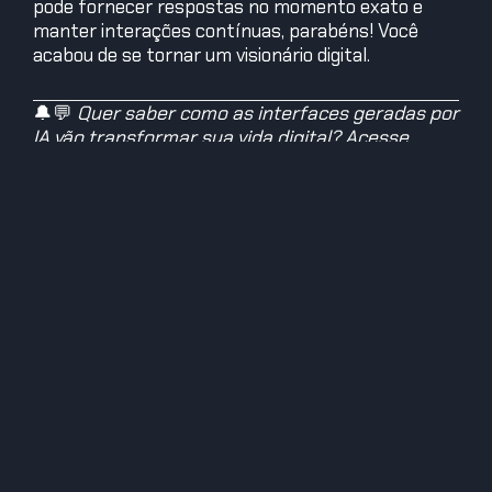
pode fornecer respostas no momento exato e
manter interações contínuas, parabéns! Você
acabou de se tornar um visionário digital.
🔔💬
Quer saber como as interfaces geradas por
IA vão transformar sua vida digital? Acesse
storymode.com.pt
e descubra o futuro das
interações tecnológicas, onde a inteligência
artificial trabalha a seu favor! 🌐✨
#StoryModeBr #InterfacesGerativas
#FuturoDigital #EconomiaCriativa
#InovaçãoTecnológica #IARevolucionária
#ExperiênciaDeUsuário #GeraçãoZ
#InovaçãoDigital #TecnologiaQueSeAdapta
P.S.: Se você ainda está aqui, parabéns! Isso
mostra que você está mais pronto para o futuro
do que um gamer que domina todos os