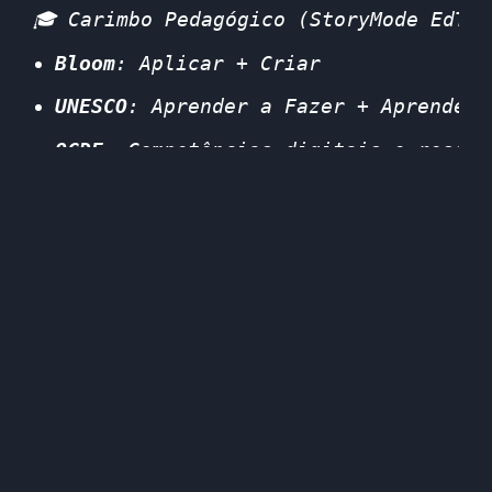
🎓 Carimbo Pedagógico (StoryMode EdTec
Bloom
: Aplicar + Criar
UNESCO
: Aprender a Fazer + Aprender 
OCDE
: Competências digitais e resolu
ISTE
: Empowered Learner & Innovative
💡 Dica PBL
Organiza um 
mini-hackathon em sala de 