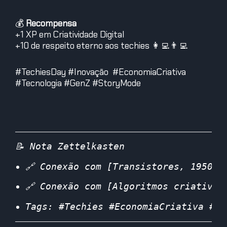
💰
Recompensa
+1 XP em Criatividade Digital
+10 de respeito eterno aos techies 👩‍💻👨‍💻
#TechiesDay #Inovação #EconomiaCriativa
#Tecnologia #GenZ #StoryMode
📝 Nota Zettelkasten
🔗 Conexão com [Transistores, 1950]:
🔗 Conexão com [Algoritmos criativos
Tags: #Techies #EconomiaCriativa #In