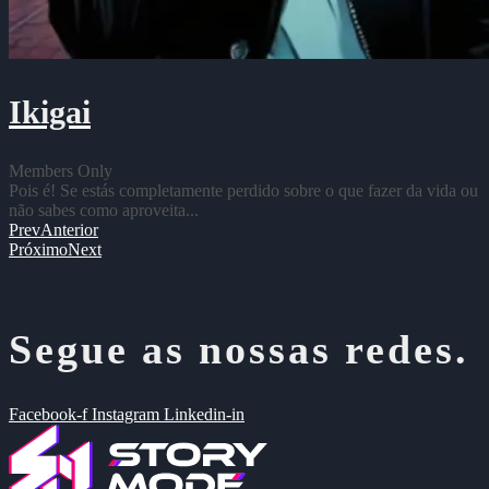
Ikigai
Members Only
Pois é! Se estás completamente perdido sobre o que fazer da vida ou
não sabes como aproveita...
Prev
Anterior
Próximo
Next
Segue as nossas redes.
Facebook-f
Instagram
Linkedin-in