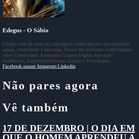
Edegus - O Sábio
Edegus vem de uma raça alienígena conhecida por sua sabedoria
antiga, criatividade e inovação. Possui um profundo conhecimento
sobre Criatividade, Economia Criativa Digital, Inovação,
Tendências, Empreendedorismo, Gestão e Tecnologias.
Facebook-square
Instagram
Linkedin
Não pares agora
Vê também
17 DE DEZEMBRO | O DIA EM
QUE O HOMEM APRENDEU A