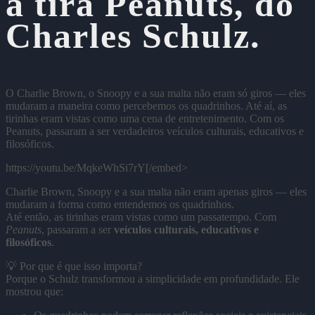
a tira Peanuts, do
Charles Schulz.
O Charlie Brown, o Snoopy e a sua malta não eram só giros — eles
mudaram a maneira como percebemos os quadrinhos. Até aí, as
tirinhas eram vistas como uma cena de entretenimento. Com os
Peanuts, passaram a ser verdadeiros veículos culturais, educativos e
filosóficos.
https://youtu.be/MqkeWhSi7rY[/embed>
Charlie Brown, Snoopy e a sua malta não eram apenas giros — eles
mudaram a forma como entendemos os quadrinhos.
Até então, as tirinhas eram vistas como um passatempo. Com
Peanuts
, passaram a ser
veículos culturais, educativos e
filosóficos
.
💡 Por que é que isso importa?
Porque o Schulz transformou a simplicidade em profundidade. Ele
mostrou que: