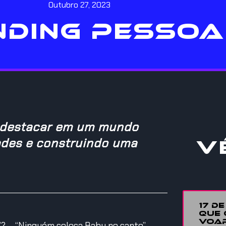
Outubro 27, 2023
DING PESSOA
e destacar em um mundo
ades e construindo uma
V
17 D
QUE 
VOAR
”? – “Ninguém coloca Baby no canto”.