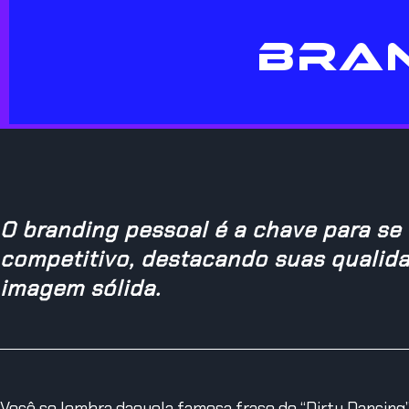
BRAN
O branding pessoal é a chave para s
competitivo, destacando suas qualid
imagem sólida.
Você se lembra daquela famosa frase de “Dirty Dancing