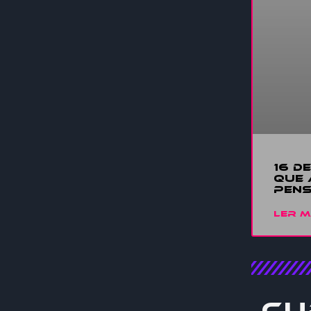
16 D
QUE 
PENS
LER M
Cu