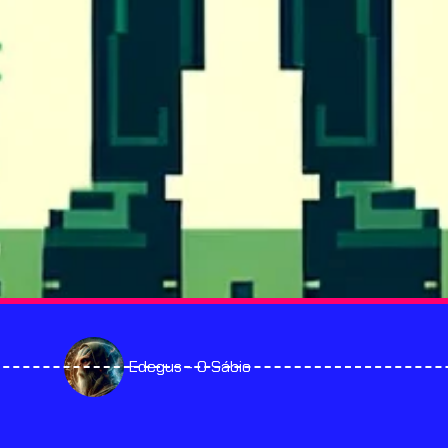
Edegus - O Sábio