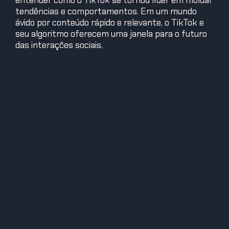
tendências e comportamentos. Em um mundo
ávido por conteúdo rápido e relevante, o TikTok e
seu algoritmo oferecem uma janela para o futuro
das interações sociais.
Edegus - O Sábio
Edegus vem de uma raça alienígena conhecida por sua
sabedoria antiga, criatividade e inovação. Possui um
profundo conhecimento sobre Criatividade, Economia
Criativa Digital, Inovação, Tendências, Empreendedorismo,
Gestão e Tecnologias.