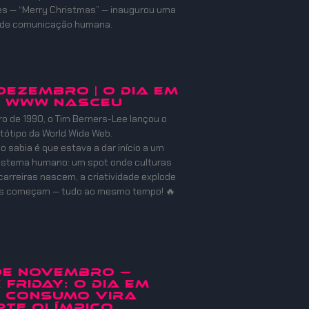
es — “Merry Christmas” — inaugurou uma
 de comunicação humana.
 DEZEMBRO | O DIA EM
A WWW NASCEU
 de 1990, o Tim Berners-Lee lançou o
otótipo da World Wide Web.
o sabia é que estava a dar início a um
istema humano: um spot onde culturas
carreiras nascem, a criatividade explode
es começam — tudo ao mesmo tempo! 🔥
 de Novembro —
 Friday: O Dia em
o Consumo Vira
te Olímpico