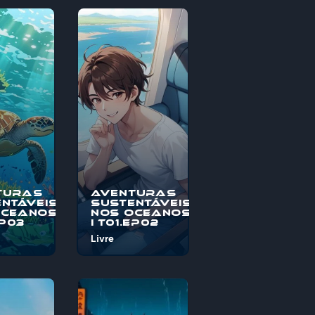
turas
Aventuras
ntáveis
Sustentáveis
Oceanos
nos Oceanos
EP03
I T01.EP02
Livre
o à
Bem-vindo à
s
"Aventuras
veis nos
Sustentáveis nos
, uma
Oceanos", uma
pica
jornada épica