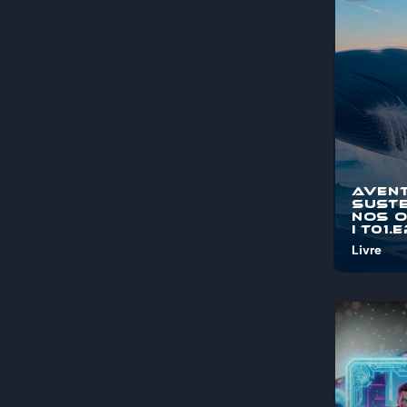
pelos mis
maravi...
Aven
Suste
nos 
I T01.
Livre
Bem-vind
"Aventura
Sustentá
Oceanos"
jornada é
pelos mis
maravi...