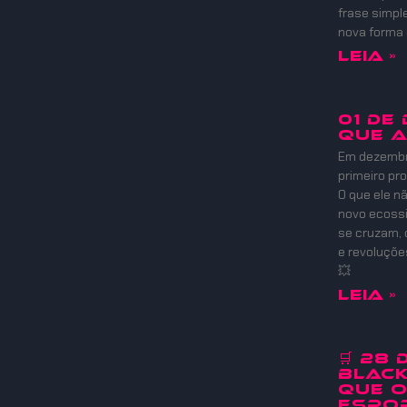
frase simpl
nova forma
Leia »
01 DE
QUE 
Em dezembro
primeiro pr
O que ele nã
novo ecoss
se cruzam, 
e revoluçõ
💥
Leia »
🛒 28
Black
que 
Espor