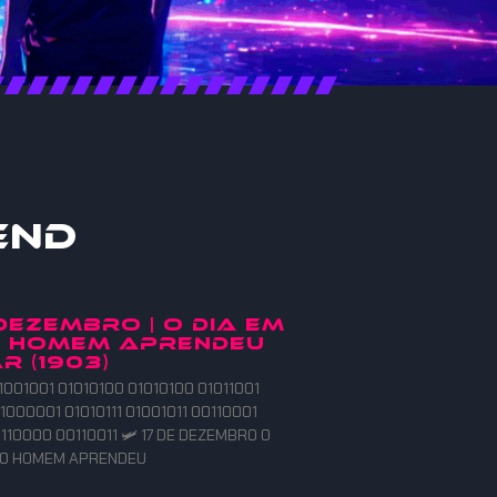
end
 DEZEMBRO | O DIA EM
O HOMEM APRENDEU
R (1903)
1001001 01010100 01010100 01011001
1000001 01010111 01001011 00110001
110000 00110011 🛩️ 17 DE DEZEMBRO O
E O HOMEM APRENDEU