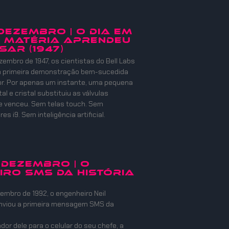
 DEZEMBRO | O DIA EM
 MATÉRIA APRENDEU
SAR (1947)
zembro de 1947, os cientistas do Bell Labs
 a primeira demonstração bem-sucedida
or. Por apenas um instante, uma pequena
l e cristal substituiu as válvulas
e venceu. Sem telas touch. Sem
s i9. Sem inteligência artificial.
 DEZEMBRO | O
IRO SMS DA HISTÓRIA
embro de 1992, o engenheiro Neil
nviou a primeira mensagem SMS da
or dele para o celular do seu chefe, a