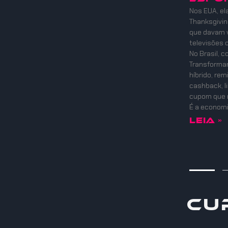
Nos EUA, el
Thanksgiving
que davam v
televisões 
No Brasil, 
Transformam
híbrido, re
cashback, l
cupom que 
É a economi
Leia »
Cu