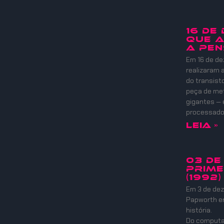
16 DE
QUE A
A PEN
Em 16 de de
realizaram
do transist
peça de meta
gigantes — 
processadore
Leia »
03 DE
PRIME
(1992)
Em 3 de dez
Papworth e
história.
Do computad