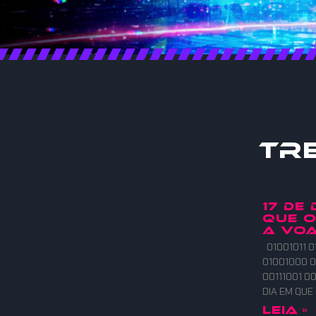
Tr
17 DE
QUE 
A VOA
01001011 0
01001000 0
00111001 00
DIA EM QU
Leia »