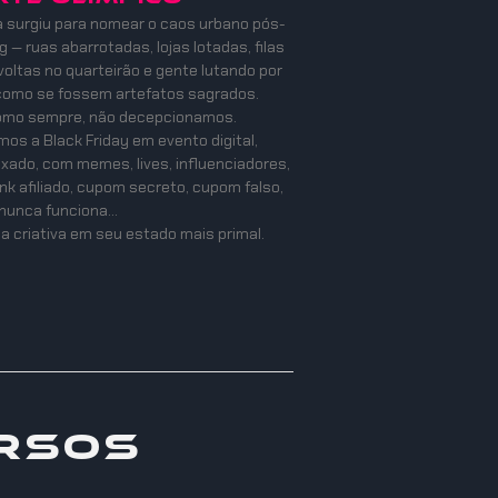
a surgiu para nomear o caos urbano pós-
 — ruas abarrotadas, lojas lotadas, filas
oltas no quarteirão e gente lutando por
como se fossem artefatos sagrados.
como sempre, não decepcionamos.
os a Black Friday em evento digital,
mixado, com memes, lives, influenciadores,
ink afiliado, cupom secreto, cupom falso,
nunca funciona…
a criativa em seu estado mais primal.
rsos