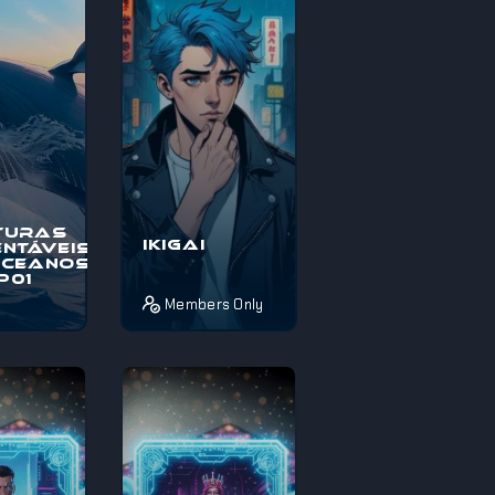
térios e
pelos mistérios e
maravi...
turas
Ikigai
ntáveis
Oceanos
EP01
Members Only
o à
Pois é! Se estás
s
completamente
veis nos
perdido sobre o
, uma
que fazer da vida
pica
ou não sabes
térios e
como aproveita...