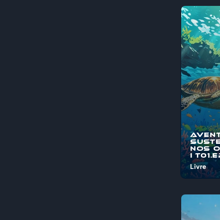
Aven
Suste
nos 
I T01.
Livre
Bem-vind
"Aventura
Sustentá
Oceanos"
jornada é