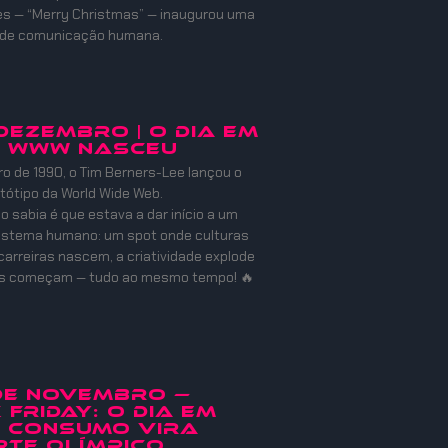
es — “Merry Christmas” — inaugurou uma
 de comunicação humana.
 DEZEMBRO | O DIA EM
A WWW NASCEU
 de 1990, o Tim Berners-Lee lançou o
otótipo da World Wide Web.
o sabia é que estava a dar início a um
istema humano: um spot onde culturas
carreiras nascem, a criatividade explode
es começam — tudo ao mesmo tempo! 🔥
 de Novembro —
 Friday: O Dia em
o Consumo Vira
te Olímpico