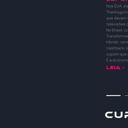
Nos EUA, el
Thanksgiving
que davam v
televisões 
No Brasil, 
Transformam
híbrido, re
cashback, l
cupom que 
É a economi
Leia »
Cu