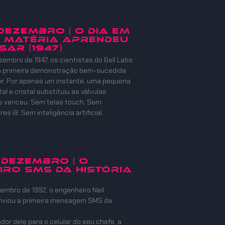
 DEZEMBRO | O DIA EM
 MATÉRIA APRENDEU
SAR (1947)
zembro de 1947, os cientistas do Bell Labs
 a primeira demonstração bem-sucedida
or. Por apenas um instante, uma pequena
l e cristal substituiu as válvulas
e venceu. Sem telas touch. Sem
s i9. Sem inteligência artificial.
 DEZEMBRO | O
IRO SMS DA HISTÓRIA
embro de 1992, o engenheiro Neil
nviou a primeira mensagem SMS da
or dele para o celular do seu chefe, a