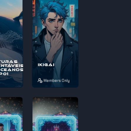
térios e
pelos mistérios e
maravi...
turas
Ikigai
ntáveis
Oceanos
EP01
Members Only
o à
Pois é! Se estás
s
completamente
veis nos
perdido sobre o
, uma
que fazer da vida
pica
ou não sabes
térios e
como aproveita...