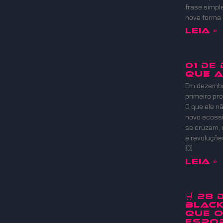
frase simpl
nova forma
Leia »
01 DE
QUE 
Em dezembro
primeiro pr
O que ele nã
novo ecoss
se cruzam, 
e revoluçõ
💥
Leia »
🛒 28
Black
que 
Espor