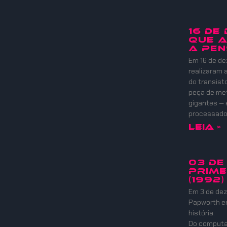
16 DE
QUE A
A PEN
Em 16 de de
realizaram
do transist
peça de meta
gigantes — 
processadore
Leia »
03 DE
PRIME
(1992)
Em 3 de dez
Papworth e
história.
Do computad