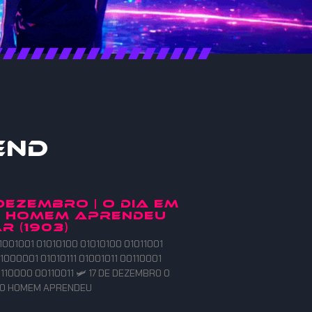
end
 DEZEMBRO | O DIA EM
O HOMEM APRENDEU
R (1903)
1001001 01010100 01010100 01011001
1000001 01010111 01001011 00110001
110000 00110011 🛩️ 17 DE DEZEMBRO O
E O HOMEM APRENDEU