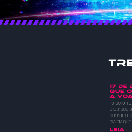
Tr
17 DE
QUE 
A VOA
01001011 0
01001000 0
00111001 00
DIA EM QU
Leia »