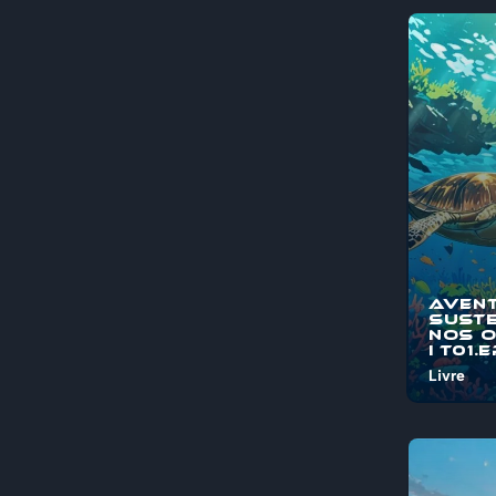
Aven
Suste
nos 
I T01.
Livre
Bem-vind
"Aventura
Sustentá
Oceanos"
jornada é