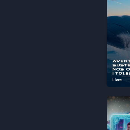
pelos mis
maravi...
Aven
Suste
nos 
I T01.
Livre
Bem-vind
"Aventura
Sustentá
Oceanos"
jornada é
pelos mis
maravi...