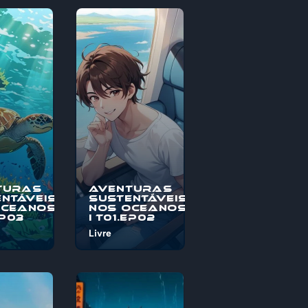
turas
Aventuras
ntáveis
Sustentáveis
Oceanos
nos Oceanos
EP03
I T01.EP02
Livre
o à
Bem-vindo à
s
"Aventuras
veis nos
Sustentáveis nos
, uma
Oceanos", uma
pica
jornada épica