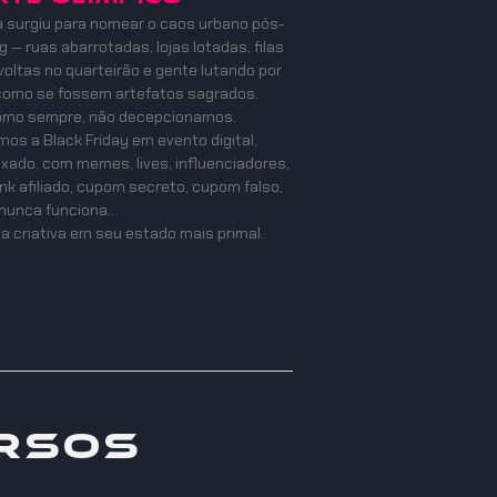
a surgiu para nomear o caos urbano pós-
 — ruas abarrotadas, lojas lotadas, filas
oltas no quarteirão e gente lutando por
como se fossem artefatos sagrados.
como sempre, não decepcionamos.
os a Black Friday em evento digital,
mixado, com memes, lives, influenciadores,
ink afiliado, cupom secreto, cupom falso,
nunca funciona…
a criativa em seu estado mais primal.
rsos