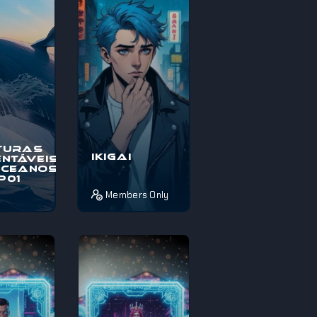
térios e
pelos mistérios e
maravi...
turas
Ikigai
ntáveis
Oceanos
EP01
Members Only
o à
Pois é! Se estás
s
completamente
veis nos
perdido sobre o
, uma
que fazer da vida
pica
ou não sabes
térios e
como aproveita...