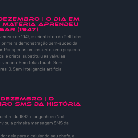
 DEZEMBRO | O DIA EM
 MATÉRIA APRENDEU
SAR (1947)
zembro de 1947, os cientistas do Bell Labs
 a primeira demonstração bem-sucedida
or. Por apenas um instante, uma pequena
l e cristal substituiu as válvulas
e venceu. Sem telas touch. Sem
s i9. Sem inteligência artificial.
 DEZEMBRO | O
IRO SMS DA HISTÓRIA
embro de 1992, o engenheiro Neil
nviou a primeira mensagem SMS da
or dele para o celular do seu chefe, a