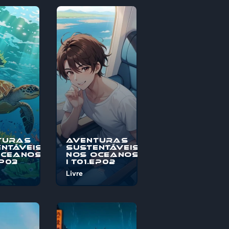
turas
Aventuras
ntáveis
Sustentáveis
Oceanos
nos Oceanos
EP03
I T01.EP02
Livre
o à
Bem-vindo à
s
"Aventuras
veis nos
Sustentáveis nos
, uma
Oceanos", uma
pica
jornada épica