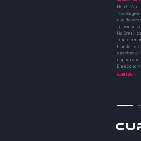
Nos EUA, el
Thanksgiving
que davam v
televisões 
No Brasil, 
Transformam
híbrido, re
cashback, l
cupom que 
É a economi
Leia »
Cu