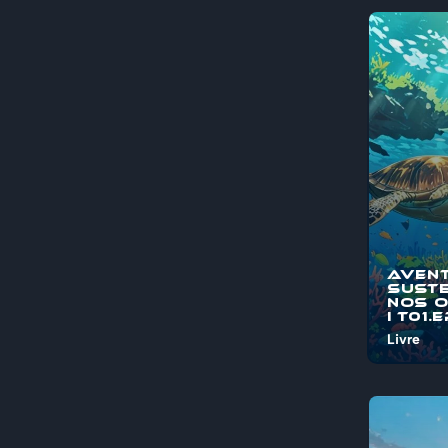
Aven
Suste
nos 
I T01.
Livre
Bem-vind
"Aventura
Sustentá
Oceanos"
jornada é