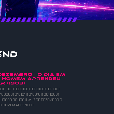
end
 DEZEMBRO | O DIA EM
O HOMEM APRENDEU
R (1903)
1001001 01010100 01010100 01011001
1000001 01010111 01001011 00110001
110000 00110011 🛩️ 17 DE DEZEMBRO O
E O HOMEM APRENDEU