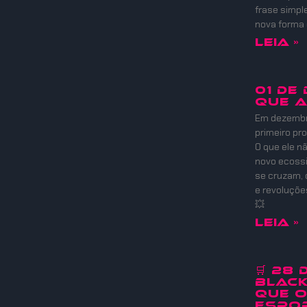
frase simpl
nova forma
Leia »
01 DE
QUE 
Em dezembro
primeiro pr
O que ele nã
novo ecoss
se cruzam, 
e revoluçõ
💥
Leia »
🛒 28
Black
que 
Espor