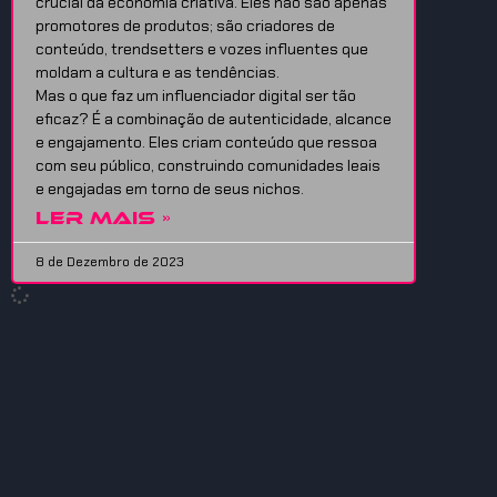
crucial da economia criativa. Eles não são apenas
promotores de produtos; são criadores de
conteúdo, trendsetters e vozes influentes que
moldam a cultura e as tendências.
Mas o que faz um influenciador digital ser tão
eficaz? É a combinação de autenticidade, alcance
e engajamento. Eles criam conteúdo que ressoa
com seu público, construindo comunidades leais
e engajadas em torno de seus nichos.
LER MAIS »
8 de Dezembro de 2023