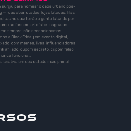
a surgiu para nomear o caos urbano pós-
 — ruas abarrotadas, lojas lotadas, filas
oltas no quarteirão e gente lutando por
como se fossem artefatos sagrados.
como sempre, não decepcionamos.
os a Black Friday em evento digital,
mixado, com memes, lives, influenciadores,
ink afiliado, cupom secreto, cupom falso,
nunca funciona…
a criativa em seu estado mais primal.
rsos