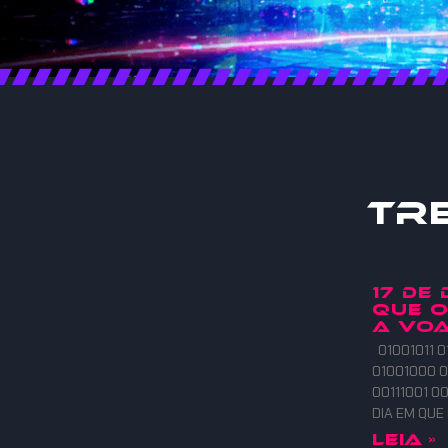
Tr
17 DE
QUE 
A VOA
01001011 0
01001000 0
00111001 00
DIA EM QU
Leia »