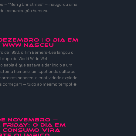
es — “Merry Christmas” — inaugurou uma
 de comunicação humana.
 DEZEMBRO | O DIA EM
A WWW NASCEU
 de 1990, o Tim Berners-Lee lançou o
otótipo da World Wide Web.
o sabia é que estava a dar início a um
istema humano: um spot onde culturas
carreiras nascem, a criatividade explode
es começam — tudo ao mesmo tempo! 🔥
 de Novembro —
 Friday: O Dia em
o Consumo Vira
te Olímpico