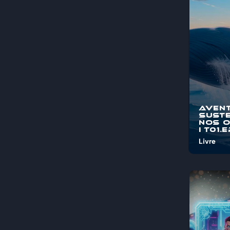
pelos mis
maravi...
Aven
Suste
nos 
I T01.
Livre
Bem-vind
"Aventura
Sustentá
Oceanos"
jornada é
pelos mis
maravi...