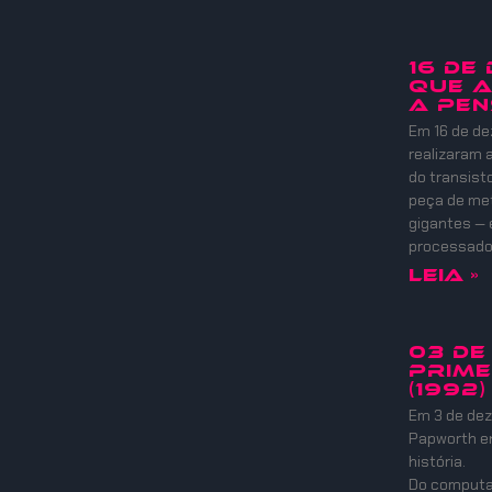
16 DE
QUE A
A PEN
Em 16 de de
realizaram
do transist
peça de meta
gigantes — 
processadore
Leia »
03 DE
PRIME
(1992)
Em 3 de dez
Papworth e
história.
Do computad