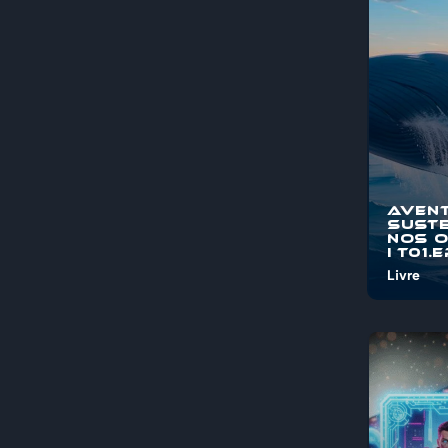
pelos mis
maravi...
Aven
Suste
nos 
I T01.
Livre
Bem-vind
"Aventura
Sustentá
Oceanos"
jornada é
pelos mis
maravi...