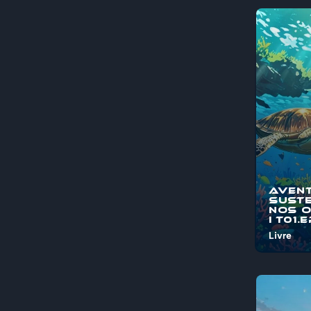
Aven
Suste
nos 
I T01.
Livre
Bem-vind
"Aventura
Sustentá
Oceanos"
jornada é