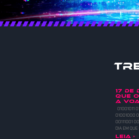
Tr
17 DE
QUE 
A VOA
01001011 0
01001000 0
00111001 00
DIA EM QU
Leia »