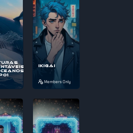
térios e
pelos mistérios e
maravi...
turas
Ikigai
ntáveis
Oceanos
EP01
Members Only
o à
Pois é! Se estás
s
completamente
veis nos
perdido sobre o
, uma
que fazer da vida
pica
ou não sabes
térios e
como aproveita...