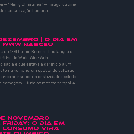
es — “Merry Christmas” — inaugurou uma
 de comunicação humana.
 DEZEMBRO | O DIA EM
A WWW NASCEU
 de 1990, o Tim Berners-Lee lançou o
otótipo da World Wide Web.
o sabia é que estava a dar início a um
istema humano: um spot onde culturas
carreiras nascem, a criatividade explode
es começam — tudo ao mesmo tempo! 🔥
 de Novembro —
 Friday: O Dia em
o Consumo Vira
te Olímpico