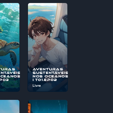
turas
Aventuras
ntáveis
Sustentáveis
Oceanos
nos Oceanos
EP03
I T01.EP02
Livre
o à
Bem-vindo à
s
"Aventuras
veis nos
Sustentáveis nos
, uma
Oceanos", uma
pica
jornada épica