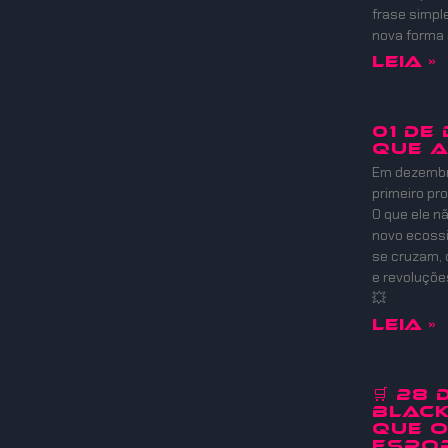
frase simpl
nova forma
Leia »
01 DE
QUE 
Em dezembro
primeiro pr
O que ele nã
novo ecoss
se cruzam, 
e revoluçõ
💥
Leia »
🛒 28
Black
que 
Espor