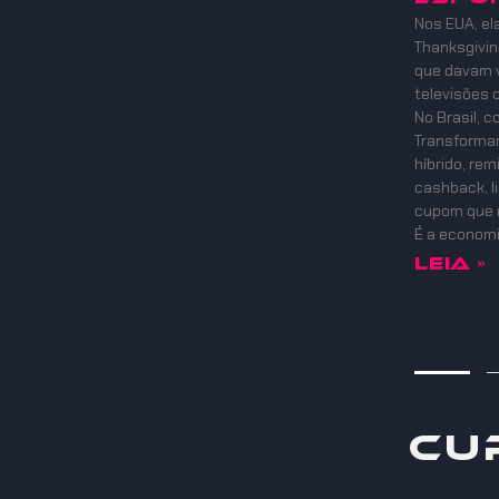
Nos EUA, el
Thanksgiving
que davam v
televisões 
No Brasil, 
Transformam
híbrido, re
cashback, l
cupom que 
É a economi
Leia »
Cu