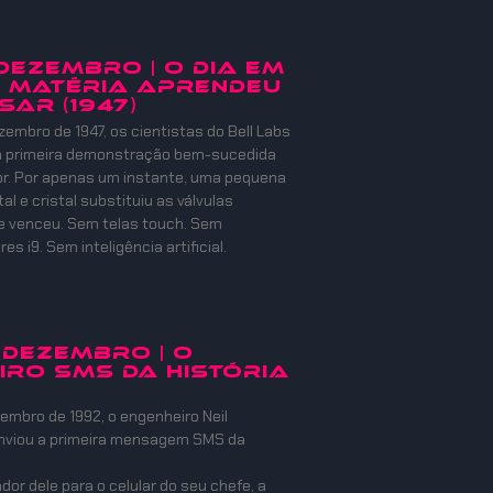
 DEZEMBRO | O DIA EM
 MATÉRIA APRENDEU
SAR (1947)
zembro de 1947, os cientistas do Bell Labs
 a primeira demonstração bem-sucedida
or. Por apenas um instante, uma pequena
l e cristal substituiu as válvulas
e venceu. Sem telas touch. Sem
s i9. Sem inteligência artificial.
 DEZEMBRO | O
IRO SMS DA HISTÓRIA
embro de 1992, o engenheiro Neil
nviou a primeira mensagem SMS da
or dele para o celular do seu chefe, a