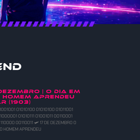
end
 DEZEMBRO | O DIA EM
O HOMEM APRENDEU
R (1903)
1001001 01010100 01010100 01011001
1000001 01010111 01001011 00110001
110000 00110011 🛩️ 17 DE DEZEMBRO O
E O HOMEM APRENDEU