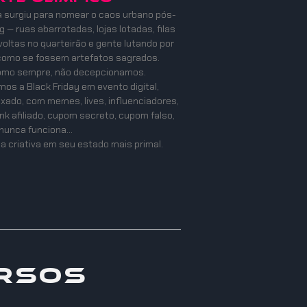
a surgiu para nomear o caos urbano pós-
 — ruas abarrotadas, lojas lotadas, filas
oltas no quarteirão e gente lutando por
como se fossem artefatos sagrados.
como sempre, não decepcionamos.
os a Black Friday em evento digital,
mixado, com memes, lives, influenciadores,
ink afiliado, cupom secreto, cupom falso,
nunca funciona…
a criativa em seu estado mais primal.
rsos