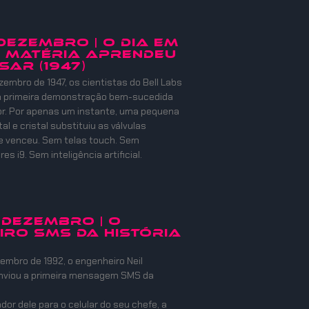
 DEZEMBRO | O DIA EM
 MATÉRIA APRENDEU
SAR (1947)
zembro de 1947, os cientistas do Bell Labs
 a primeira demonstração bem-sucedida
or. Por apenas um instante, uma pequena
l e cristal substituiu as válvulas
e venceu. Sem telas touch. Sem
s i9. Sem inteligência artificial.
 DEZEMBRO | O
IRO SMS DA HISTÓRIA
embro de 1992, o engenheiro Neil
nviou a primeira mensagem SMS da
or dele para o celular do seu chefe, a