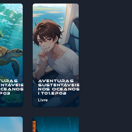
turas
Aventuras
ntáveis
Sustentáveis
Oceanos
nos Oceanos
EP03
I T01.EP02
Livre
o à
Bem-vindo à
s
"Aventuras
veis nos
Sustentáveis nos
, uma
Oceanos", uma
pica
jornada épica