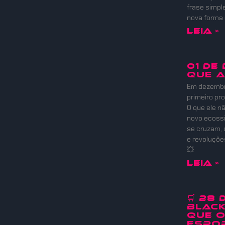
frase simpl
nova forma
Leia »
01 DE
QUE 
Em dezembro
primeiro pr
O que ele nã
novo ecoss
se cruzam, 
e revoluçõ
💥
Leia »
🛒 28
Black
que 
Espor