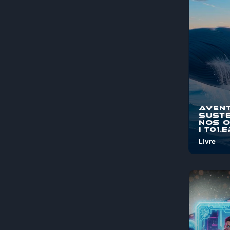
pelos mis
maravi...
Aven
Suste
nos 
I T01.
Livre
Bem-vind
"Aventura
Sustentá
Oceanos"
jornada é
pelos mis
maravi...