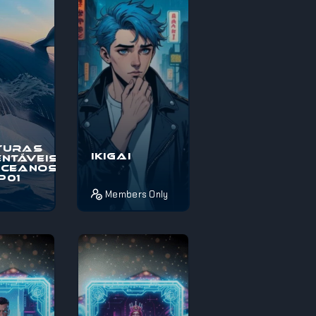
térios e
pelos mistérios e
maravi...
turas
Ikigai
ntáveis
Oceanos
EP01
Members Only
o à
Pois é! Se estás
s
completamente
veis nos
perdido sobre o
, uma
que fazer da vida
pica
ou não sabes
térios e
como aproveita...