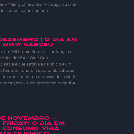
es — “Merry Christmas” — inaugurou uma
 de comunicação humana.
 DEZEMBRO | O DIA EM
A WWW NASCEU
 de 1990, o Tim Berners-Lee lançou o
otótipo da World Wide Web.
o sabia é que estava a dar início a um
istema humano: um spot onde culturas
carreiras nascem, a criatividade explode
es começam — tudo ao mesmo tempo! 🔥
 de Novembro —
 Friday: O Dia em
o Consumo Vira
te Olímpico