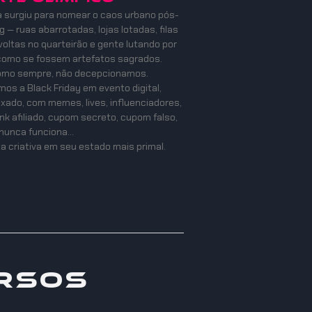
a surgiu para nomear o caos urbano pós-
 — ruas abarrotadas, lojas lotadas, filas
oltas no quarteirão e gente lutando por
como se fossem artefatos sagrados.
como sempre, não decepcionamos.
os a Black Friday em evento digital,
mixado, com memes, lives, influenciadores,
ink afiliado, cupom secreto, cupom falso,
nunca funciona…
a criativa em seu estado mais primal.
rsos