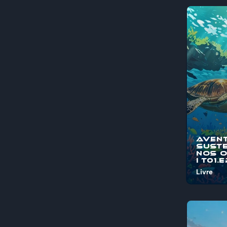
Aven
Suste
nos 
I T01.
Livre
Bem-vind
"Aventura
Sustentá
Oceanos"
jornada é