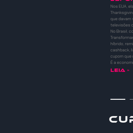
Nos EUA, el
Thanksgiving
que davam v
televisões 
No Brasil, 
Transformam
híbrido, re
cashback, l
cupom que 
É a economi
Leia »
Cu