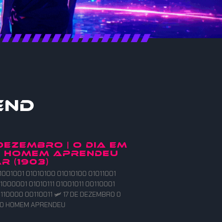
end
 DEZEMBRO | O DIA EM
O HOMEM APRENDEU
R (1903)
1001001 01010100 01010100 01011001
1000001 01010111 01001011 00110001
110000 00110011 🛩️ 17 DE DEZEMBRO O
E O HOMEM APRENDEU