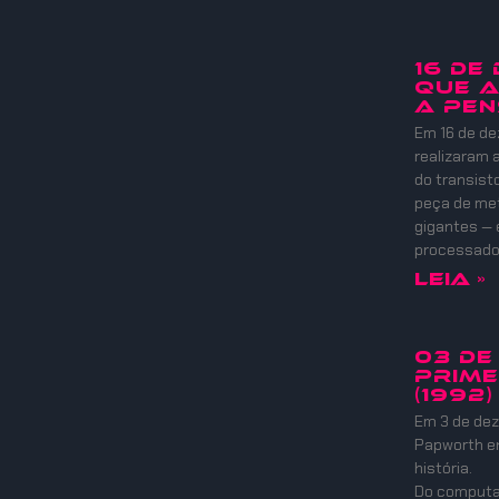
16 DE
QUE A
A PEN
Em 16 de de
realizaram
do transist
peça de meta
gigantes — 
processadore
Leia »
03 DE
PRIME
(1992)
Em 3 de dez
Papworth e
história.
Do computad