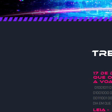
Tr
17 DE
QUE 
A VOA
01001011 0
01001000 0
00111001 00
DIA EM QU
Leia »