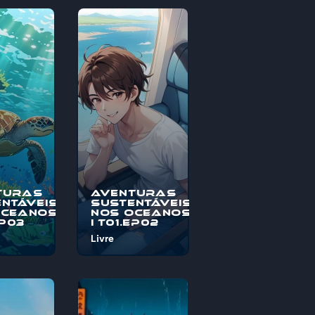
turas
Aventuras
ntáveis
Sustentáveis
Oceanos
nos Oceanos
EP03
I T01.EP02
Livre
o à
Bem-vindo à
s
"Aventuras
veis nos
Sustentáveis nos
, uma
Oceanos", uma
pica
jornada épica