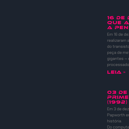
16 DE
QUE A
A PEN
Em 16 de de
realizaram
do transist
peça de meta
gigantes — 
processadore
Leia »
03 DE
PRIME
(1992)
Em 3 de dez
Papworth e
história.
Do computad