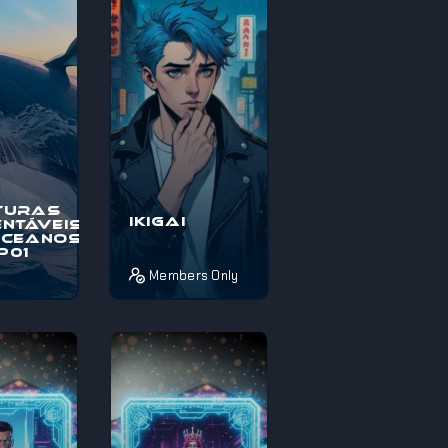
térios e
pelos mistérios e
maravi...
turas
Ikigai
ntáveis
Oceanos
EP01
Members Only
o à
Pois é! Se estás
s
completamente
veis nos
perdido sobre o
, uma
que fazer da vida
pica
ou não sabes
térios e
como aproveita...