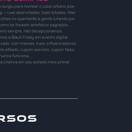
a surgiu para nomear o caos urbano pós-
 — ruas abarrotadas, lojas lotadas, filas
oltas no quarteirão e gente lutando por
como se fossem artefatos sagrados.
como sempre, não decepcionamos.
os a Black Friday em evento digital,
mixado, com memes, lives, influenciadores,
ink afiliado, cupom secreto, cupom falso,
nunca funciona…
a criativa em seu estado mais primal.
rsos