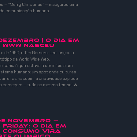
es — “Merry Christmas” — inaugurou uma
 de comunicação humana.
 DEZEMBRO | O DIA EM
A WWW NASCEU
 de 1990, o Tim Berners-Lee lançou o
otótipo da World Wide Web.
o sabia é que estava a dar início a um
istema humano: um spot onde culturas
carreiras nascem, a criatividade explode
es começam — tudo ao mesmo tempo! 🔥
 de Novembro —
 Friday: O Dia em
o Consumo Vira
te Olímpico