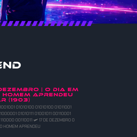
end
 DEZEMBRO | O DIA EM
O HOMEM APRENDEU
R (1903)
1001001 01010100 01010100 01011001
1000001 01010111 01001011 00110001
110000 00110011 🛩️ 17 DE DEZEMBRO O
E O HOMEM APRENDEU