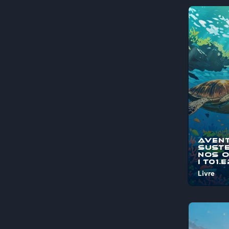
Aven
Suste
nos 
I T01.
Livre
Bem-vind
"Aventura
Sustentá
Oceanos"
jornada é