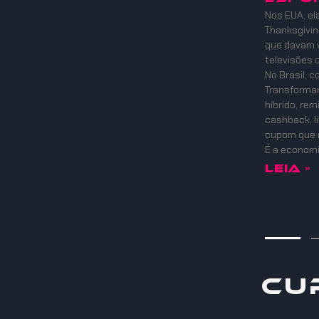
Nos EUA, el
Thanksgiving
que davam v
televisões 
No Brasil, 
Transformam
híbrido, re
cashback, l
cupom que 
É a economi
Leia »
Cu