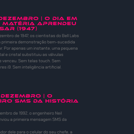
 DEZEMBRO | O DIA EM
 MATÉRIA APRENDEU
SAR (1947)
zembro de 1947, os cientistas do Bell Labs
 a primeira demonstração bem-sucedida
or. Por apenas um instante, uma pequena
l e cristal substituiu as válvulas
e venceu. Sem telas touch. Sem
s i9. Sem inteligência artificial.
 DEZEMBRO | O
IRO SMS DA HISTÓRIA
embro de 1992, o engenheiro Neil
nviou a primeira mensagem SMS da
or dele para o celular do seu chefe, a