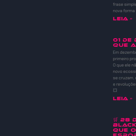
frase simpl
nova forma
Leia »
01 DE
QUE 
Em dezembro
primeiro pr
O que ele nã
novo ecoss
se cruzam, 
e revoluçõ
💥
Leia »
🛒 28
Black
que 
Espor