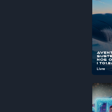
pelos mis
maravi...
Aven
Suste
nos 
I T01.
Livre
Bem-vind
"Aventura
Sustentá
Oceanos"
jornada é
pelos mis
maravi...