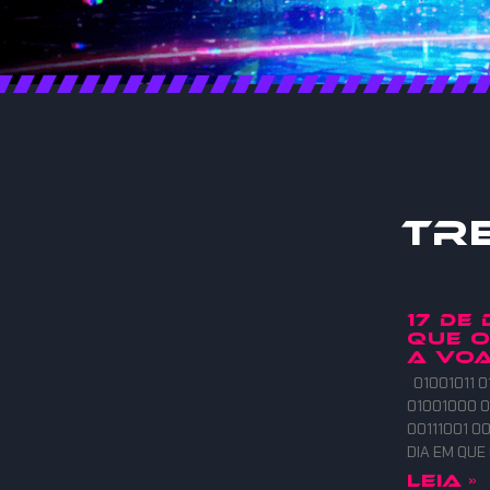
Tr
17 DE
QUE 
A VOA
01001011 0
01001000 0
00111001 00
DIA EM QU
Leia »