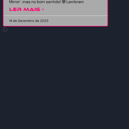
Mirror’, mas no bom sentido! 🤓 Lembram
LER MAIS »
14 de Dezembro de 2023