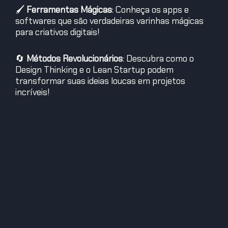
🖌
Ferramentas Mágicas
: Conheça os apps e
softwares que são verdadeiras varinhas mágicas
para criativos digitais!
🔄
Métodos Revolucionários
: Descubra como o
Design Thinking e o Lean Startup podem
transformar suas ideias loucas em projetos
incríveis!
🌈
Espaços Inspiradores
: Veja como um cantinho
criativo pode ser seu melhor parceiro na hora de
inovar!
📚
Case de Sucesso
: Já ouviu falar do Airbnb? Uma
ideia simples que virou fenômeno global! 😮
🔥
Desafio da Vez
: Que tal criar um projeto usando
uma nova ferramenta ou método que você
aprendeu? Compartilhe com a gente usando