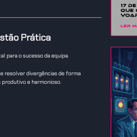
17 D
QUE 
VOAR
LER M
stão Prática
tal para o sucesso da equipa.
 e resolver divergências de forma
 produtivo e harmonioso.