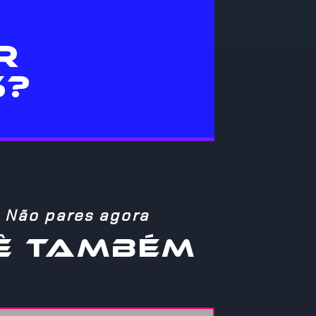
R
S?
Não pares agora
Ê TAMBÉM