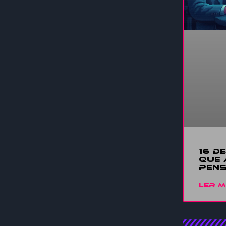
16 D
QUE 
PENS
LER M