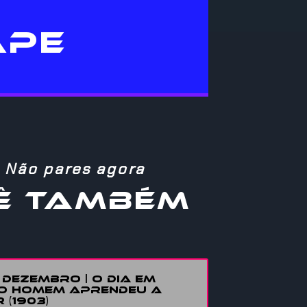
APE
Não pares agora
Ê TAMBÉM
E DEZEMBRO | O DIA EM
O HOMEM APRENDEU A
 (1903)