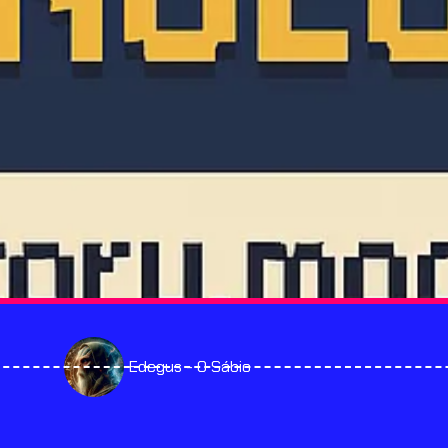
Edegus - O Sábio