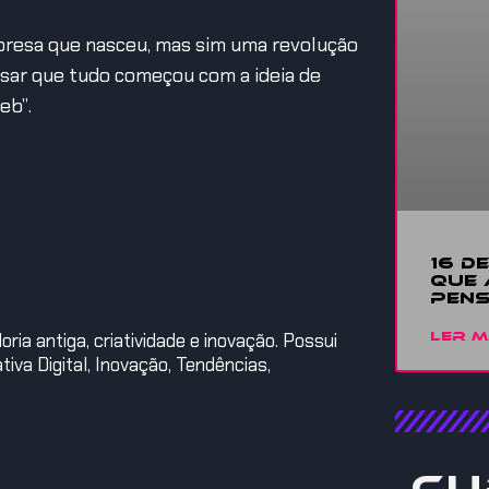
mpresa que nasceu, mas sim uma revolução
sar que tudo começou com a ideia de
eb”.
16 D
QUE 
PENS
ia antiga, criatividade e inovação. Possui
LER M
iva Digital, Inovação, Tendências,
Cu