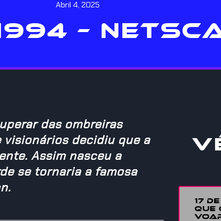
Abril 4, 2025
1994 – NETSC
uperar das ombreiras
visionários decidiu que a
V
ente. Assim nasceu a
de se tornaria a famosa
n.
17 D
QUE 
VOAR