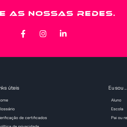
E AS NOSSAS REDES.
nks úteis
Eu sou ...
Home
Aluno
lossário
Escola
erificação de certificados
Pai ou r
olítica de privacidade