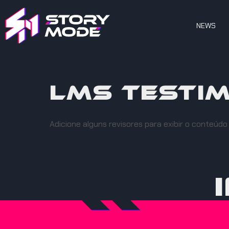
NEWS
LMS Testim
Adicione alguns revisores para exibir o conteúdo