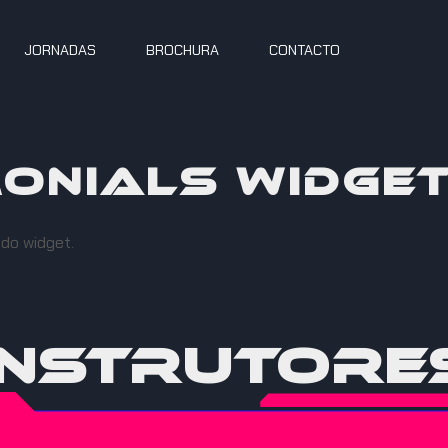
JORNADAS
BROCHURA
CONTACTO
onials Widge
 do widget.
Instrutore