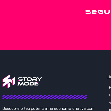
SEGU
Li
G
V
Descobre o teu potencial na economia criativa com
P