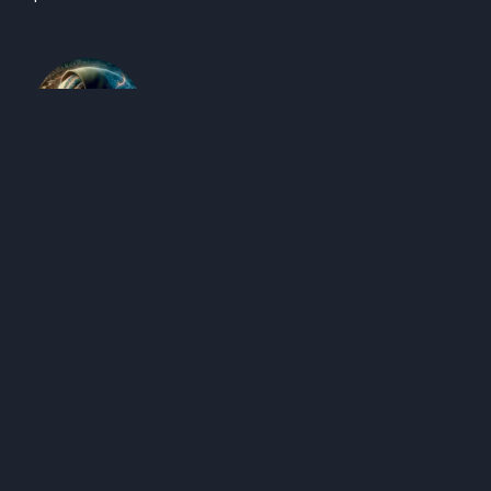
Edegus - O Sábio
Edegus vem de uma raça alienígena conhecida por sua
sabedoria antiga, criatividade e inovação. Possui um
profundo conhecimento sobre Criatividade, Economia
Criativa Digital, Inovação, Tendências, Empreendedorismo,
Gestão e Tecnologias.