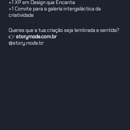
+1 XP em Design que Encanta
+1 Convite para a galeria intergaláctica da
criatividade
Queres que a tua criação seja lembrada e sentida?
👉
storymode.com.br
@story.mode.br
Edegus - O Sábio
Edegus vem de uma raça alienígena conhecida por sua
sabedoria antiga, criatividade e inovação. Possui um
profundo conhecimento sobre Criatividade, Economia
Criativa Digital, Inovação, Tendências, Empreendedorismo,