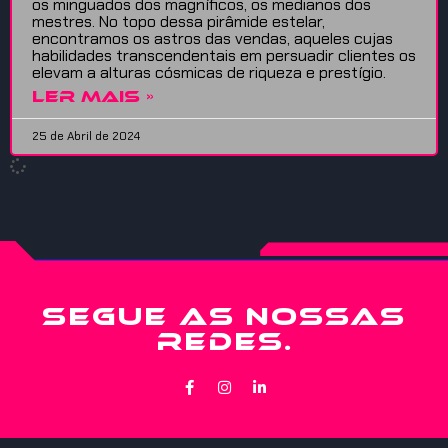
os minguados dos magníficos, os medianos dos
mestres. No topo dessa pirâmide estelar,
encontramos os astros das vendas, aqueles cujas
habilidades transcendentais em persuadir clientes os
elevam a alturas cósmicas de riqueza e prestígio.
LER MAIS »
25 de Abril de 2024
SEGUE AS NOSSAS
REDES.