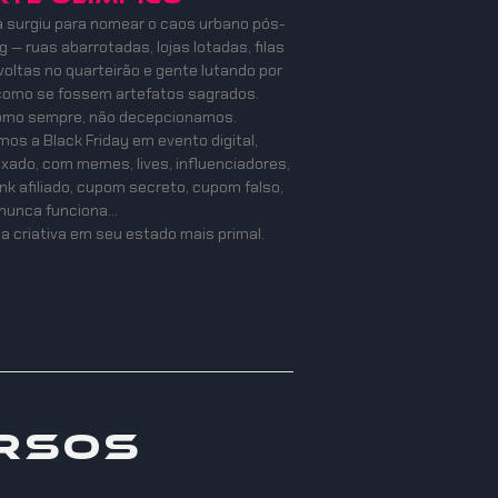
a surgiu para nomear o caos urbano pós-
 — ruas abarrotadas, lojas lotadas, filas
oltas no quarteirão e gente lutando por
como se fossem artefatos sagrados.
como sempre, não decepcionamos.
os a Black Friday em evento digital,
mixado, com memes, lives, influenciadores,
ink afiliado, cupom secreto, cupom falso,
nunca funciona…
a criativa em seu estado mais primal.
rsos