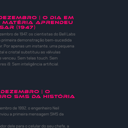
 DEZEMBRO | O DIA EM
 MATÉRIA APRENDEU
SAR (1947)
zembro de 1947, os cientistas do Bell Labs
 a primeira demonstração bem-sucedida
or. Por apenas um instante, uma pequena
l e cristal substituiu as válvulas
e venceu. Sem telas touch. Sem
s i9. Sem inteligência artificial.
 DEZEMBRO | O
IRO SMS DA HISTÓRIA
embro de 1992, o engenheiro Neil
nviou a primeira mensagem SMS da
or dele para o celular do seu chefe, a