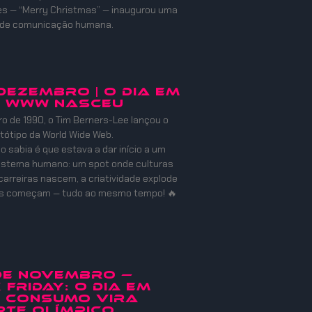
es — “Merry Christmas” — inaugurou uma
 de comunicação humana.
 DEZEMBRO | O DIA EM
A WWW NASCEU
 de 1990, o Tim Berners-Lee lançou o
otótipo da World Wide Web.
o sabia é que estava a dar início a um
istema humano: um spot onde culturas
carreiras nascem, a criatividade explode
es começam — tudo ao mesmo tempo! 🔥
 de Novembro —
 Friday: O Dia em
o Consumo Vira
te Olímpico