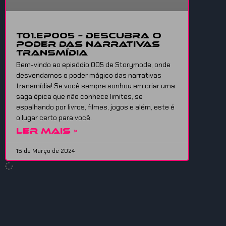
T01.EP005 – Descubra o
Poder das Narrativas
Transmídia
Bem-vindo ao episódio 005 de Storymode, onde
desvendamos o poder mágico das narrativas
transmídia! Se você sempre sonhou em criar uma
saga épica que não conhece limites, se
espalhando por livros, filmes, jogos e além, este é
o lugar certo para você.
LER MAIS »
15 de Março de 2024