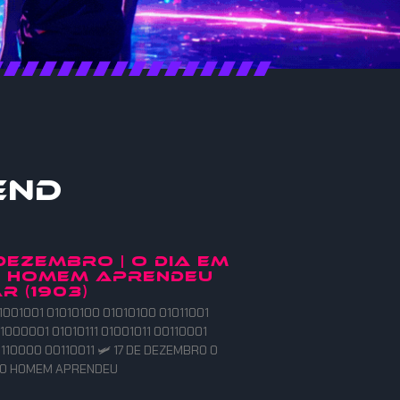
end
 DEZEMBRO | O DIA EM
O HOMEM APRENDEU
R (1903)
1001001 01010100 01010100 01011001
1000001 01010111 01001011 00110001
110000 00110011 🛩️ 17 DE DEZEMBRO O
E O HOMEM APRENDEU