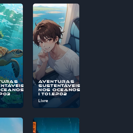
turas
Aventuras
ntáveis
Sustentáveis
Oceanos
nos Oceanos
EP03
I T01.EP02
Livre
o à
Bem-vindo à
s
"Aventuras
veis nos
Sustentáveis nos
, uma
Oceanos", uma
pica
jornada épica