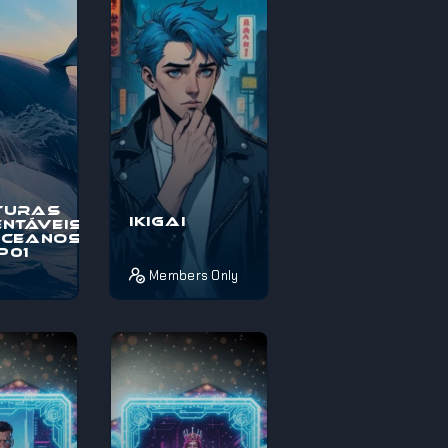
térios e
pelos mistérios e
maravi...
turas
Ikigai
ntáveis
Oceanos
EP01
Members Only
o à
Pois é! Se estás
s
completamente
veis nos
perdido sobre o
, uma
que fazer da vida
pica
ou não sabes
térios e
como aproveita...