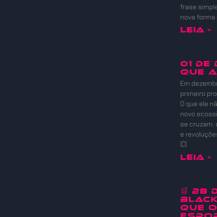
frase simpl
nova forma
Leia »
01 DE
QUE 
Em dezembro
primeiro pr
O que ele nã
novo ecoss
se cruzam, 
e revoluçõ
💥
Leia »
🛒 28
Black
que 
Espor