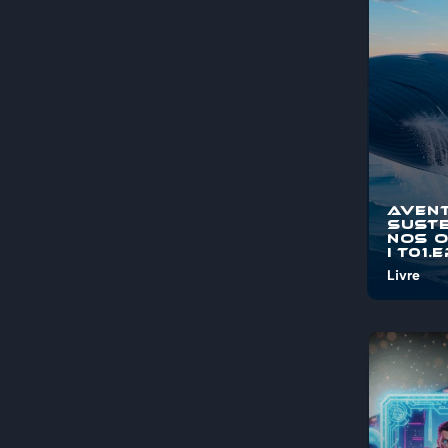
pelos mis
maravi...
Aven
Suste
nos 
I T01.
Livre
Bem-vind
"Aventura
Sustentá
Oceanos"
jornada é
pelos mis
maravi...