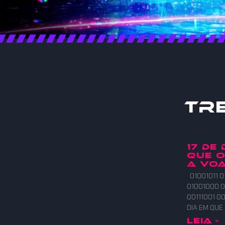
Tr
17 DE
QUE 
A VOA
01001011 0
01001000 0
00111001 00
DIA EM QU
Leia »