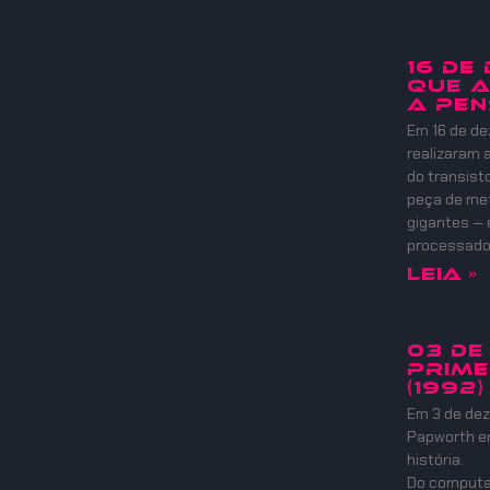
16 DE
QUE A
A PEN
Em 16 de de
realizaram
do transist
peça de meta
gigantes — 
processadore
Leia »
03 DE
PRIME
(1992)
Em 3 de dez
Papworth e
história.
Do computad