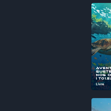
Aven
Suste
nos 
I T01.
Livre
Bem-vind
"Aventura
Sustentá
Oceanos"
jornada é