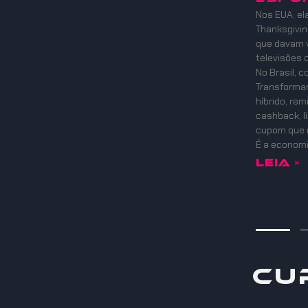
Nos EUA, el
Thanksgiving
que davam v
televisões 
No Brasil, 
Transformam
híbrido, re
cashback, l
cupom que 
É a economi
Leia »
Cu