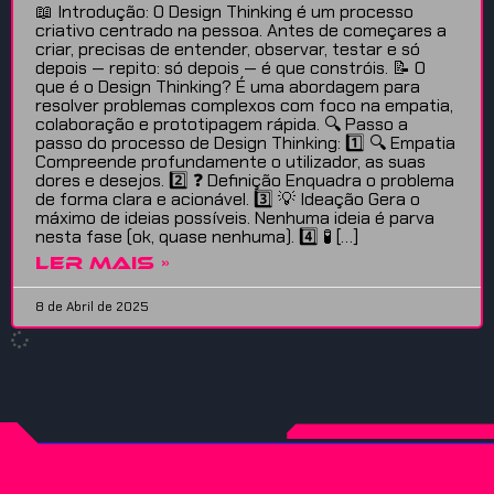
📖 Introdução: O Design Thinking é um processo
criativo centrado na pessoa. Antes de começares a
criar, precisas de entender, observar, testar e só
depois — repito: só depois — é que constróis. 📝 O
que é o Design Thinking? É uma abordagem para
resolver problemas complexos com foco na empatia,
colaboração e prototipagem rápida. 🔍 Passo a
passo do processo de Design Thinking: 1️⃣ 🔍 Empatia
Compreende profundamente o utilizador, as suas
dores e desejos. 2️⃣ ❓ Definição Enquadra o problema
de forma clara e acionável. 3️⃣ 💡 Ideação Gera o
máximo de ideias possíveis. Nenhuma ideia é parva
nesta fase (ok, quase nenhuma). 4️⃣ 🧪 […]
LER MAIS »
8 de Abril de 2025