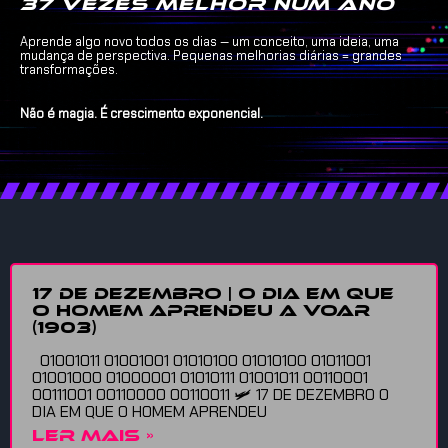
37 vezes melhor num ano
Aprende algo novo todos os dias — um conceito, uma ideia, uma
mudança de perspectiva. Pequenas melhorias diárias = grandes
transformações.
Não é magia. É crescimento exponencial.
17 DE DEZEMBRO | O DIA EM QUE
O HOMEM APRENDEU A VOAR
(1903)
01001011 01001001 01010100 01010100 01011001
01001000 01000001 01010111 01001011 00110001
00111001 00110000 00110011 🛩️ 17 DE DEZEMBRO O
DIA EM QUE O HOMEM APRENDEU
LER MAIS »