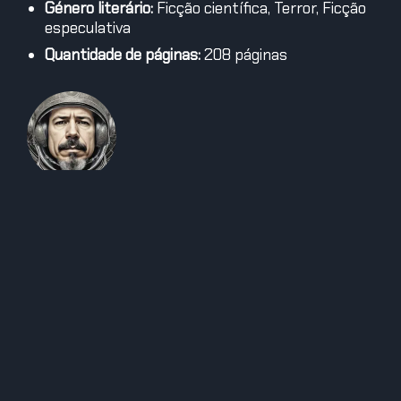
Género literário:
Ficção científica, Terror, Ficção
especulativa
Quantidade de páginas:
208 páginas​
Alexandre Chaves
Alexandre Chaves da Silva é um empreendedor e analista
planejador com uma carreira sólida em web e tecnologias
afins desde 2000. Pós-graduado em Digital Manager e
Metaversos pelo IBMEC RJ e em Educação On-line e
Tecnologias de Educação pela PUC-RS, Alexandre também
possui formação profissional em Web pelo Instituto IBPINET
e ESPN-RJ. Já atuou como membro da banca julgadora de
projetos finais da faculdade de Design da UFRJ e é sócio
fundador do Grupo EPIC e EPIC Digitais.Nerd de carteirinha,