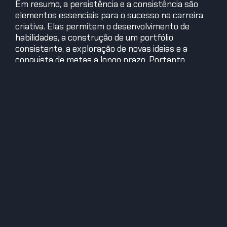
Em resumo, a persistência e a consistência são
elementos essenciais para o sucesso na carreira
criativa. Elas permitem o desenvolvimento de
habilidades, a construção de um portfólio
consistente, a exploração de novas ideias e a
conquista de metas a longo prazo. Portanto,
valorize cada pequeno passo em seu processo
criativo e mantenha-se determinado a persistir
mesmo diante dos desafios. Lembre-se de que o
sucesso é construído gradualmente, através de
esforços constantes e determinação.
E como disse Robert Collier, “O sucesso é a soma
de pequenos esforços repetidos dia após dia.”