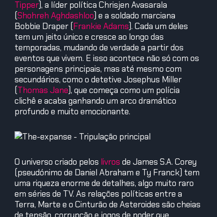
Tipper
), a líder política Chrisjen Avasarala
(
Shohreh Aghdashloo
) e a soldado marciana
Bobbie Draper (
Frankie Adams
). Cada um deles
tem um jeito único e cresce ao longo das
temporadas, mudando de verdade a partir dos
eventos que vivem. E isso acontece não só com os
personagens principais, mas até mesmo com
secundários, como o detetive Josephus Miller
(
Thomas Jane
), que começa como um polícia
clichê e acaba ganhando um arco dramático
profundo e muito emocionante.
O universo criado pelos
livros
de James S.A. Corey
(pseudónimo de Daniel Abraham e Ty Franck) tem
uma riqueza enorme de detalhes, algo muito raro
em séries de TV. As relações políticas entre a
Terra, Marte e o Cinturão de Asteroides são cheias
de tensão, corrupção e jogos de poder que