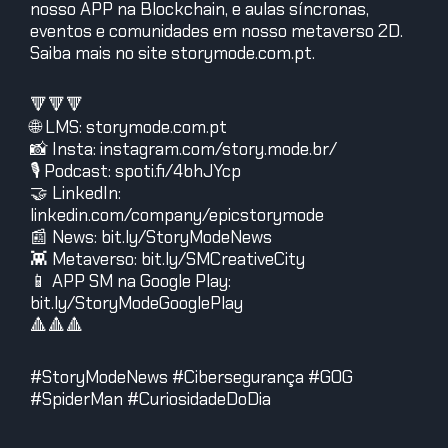
nosso APP na Blockchain, e aulas síncronas,
eventos e comunidades em nosso metaverso 2D.
Saiba mais no site storymode.com.pt.
🔻🔻🔻
🌐 LMS: storymode.com.pt
📸 Insta: instagram.com/story.mode.br/
🎙️ Podcast: spoti.fi/4bhJYcp
🤝 LinkedIn:
linkedin.com/company/epicstorymode
📰 News: bit.ly/StoryModeNews
👾 Metaverso: bit.ly/SMCreativeCity
📱 APP SM na Google Play:
bit.ly/StoryModeGooglePlay
🔺🔺🔺
#StoryModeNews #Cibersegurança #GOG
#SpiderMan #CuriosidadeDoDia