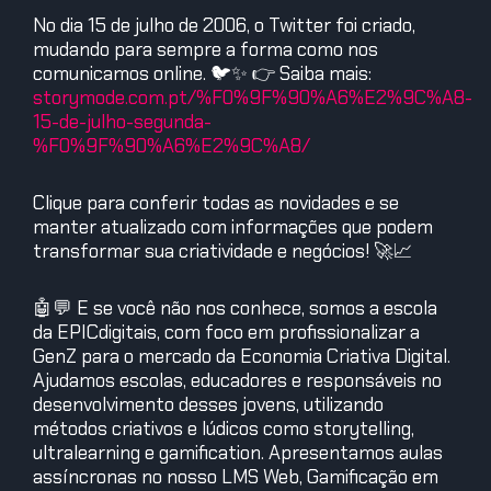
No dia 15 de julho de 2006, o Twitter foi criado,
mudando para sempre a forma como nos
comunicamos online. 🐦✨ 👉 Saiba mais:
storymode.com.pt/%F0%9F%90%A6%E2%9C%A8-
15-de-julho-segunda-
%F0%9F%90%A6%E2%9C%A8/
Clique para conferir todas as novidades e se
manter atualizado com informações que podem
transformar sua criatividade e negócios! 🚀📈
🤖💬 E se você não nos conhece, somos a escola
da EPICdigitais, com foco em profissionalizar a
GenZ para o mercado da Economia Criativa Digital.
Ajudamos escolas, educadores e responsáveis no
desenvolvimento desses jovens, utilizando
métodos criativos e lúdicos como storytelling,
ultralearning e gamification. Apresentamos aulas
assíncronas no nosso LMS Web, Gamificação em